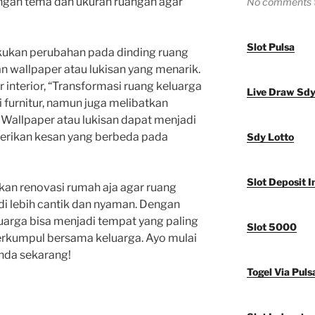
dengan tema dan ukuran ruangan agar
No comments t
Slot Pulsa
lakukan perubahan pada dinding ruang
wallpaper atau lukisan yang menarik.
 interior, “Transformasi ruang keluarga
Live Draw Sd
 furnitur, namun juga melibatkan
. Wallpaper atau lukisan dapat menjadi
berikan kesan yang berbeda pada
Sdy Lotto
Slot Deposit I
ukan renovasi rumah aja agar ruang
i lebih cantik dan nyaman. Dengan
luarga bisa menjadi tempat yang paling
Slot 5000
erkumpul bersama keluarga. Ayo mulai
nda sekarang!
Togel Via Puls