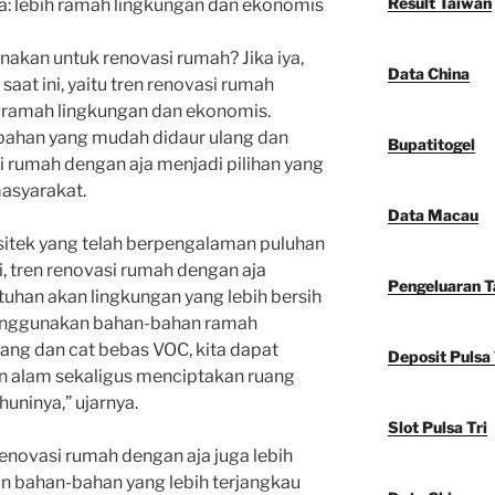
Result Taiwan
a: lebih ramah lingkungan dan ekonomis
kan untuk renovasi rumah? Jika iya,
Data China
aat ini, yaitu tren renovasi rumah
 ramah lingkungan dan ekonomis.
han yang mudah didaur ulang dan
Bupatitogel
si rumah dengan aja menjadi pilihan yang
asyarakat.
Data Macau
itek yang telah berpengalaman puluhan
i, tren renovasi rumah dengan aja
Pengeluaran 
uhan akan lingkungan yang lebih bersih
enggunakan bahan-bahan ramah
lang dan cat bebas VOC, kita dapat
Deposit Pulsa 
 alam sekaligus menciptakan ruang
uninya,” ujarnya.
Slot Pulsa Tri
renovasi rumah dengan aja juga lebih
 bahan-bahan yang lebih terjangkau