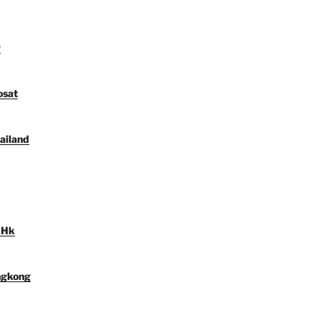
y
osat
ailand
 Hk
ngkong