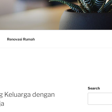
Renovasi Rumah
Search
g Keluarga dengan
ja