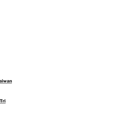
Taiwan
Tri