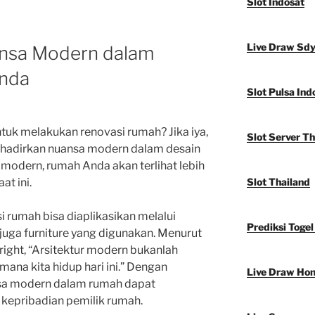
Slot Indosat
Live Draw Sd
nsa Modern dalam
nda
Slot Pulsa Ind
uk melakukan renovasi rumah? Jika iya,
Slot Server Th
ghadirkan nuansa modern dalam desain
modern, rumah Anda akan terlihat lebih
Slot Thailand
at ini.
rumah bisa diaplikasikan melalui
Prediksi Togel
 juga furniture yang digunakan. Menurut
Wright, “Arsitektur modern bukanlah
ana kita hidup hari ini.” Dengan
Live Draw Ho
sa modern dalam rumah dapat
kepribadian pemilik rumah.