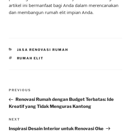
artikel ini bermanfaat bagi Anda dalam merencanakan
dan membangun rumah elit impian Anda.
CATEGORIES
JASA RENOVASI RUMAH
TAGS
RUMAH ELIT
Post
Previous
PREVIOUS
navigation
Post
Renovasi Rumah dengan Budget Terbatas: Ide
Kreatif yang Tidak Menguras Kantong
Next
NEXT
Post
Inspirasi Desain Interior untuk Renovasi Oke