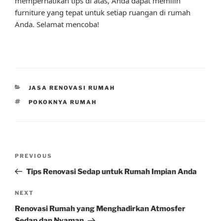
memperhatikan tips di atas, Anda dapat memilih
furniture yang tepat untuk setiap ruangan di rumah
Anda. Selamat mencoba!
CATEGORIES
JASA RENOVASI RUMAH
TAGS
POKOKNYA RUMAH
Post
Previous
PREVIOUS
navigation
Post
Tips Renovasi Sedap untuk Rumah Impian Anda
Next
NEXT
Post
Renovasi Rumah yang Menghadirkan Atmosfer
Sedap dan Nyaman