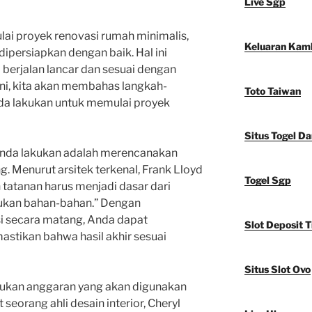
Live Sgp
i proyek renovasi rumah minimalis,
Keluaran Kam
dipersiapkan dengan baik. Hal ini
 berjalan lancar dan sesuai dengan
ini, kita akan membahas langkah-
Toto Taiwan
nda lakukan untuk memulai proyek
Situs Togel D
Anda lakukan adalah merencanakan
. Menurut arsitek terkenal, Frank Lloyd
Togel Sgp
 tatanan harus menjadi dasar dari
pukan bahan-bahan.” Dengan
i secara matang, Anda dapat
Slot Deposit T
stikan bahwa hasil akhir sesuai
Situs Slot Ovo
ukan anggaran yang akan digunakan
seorang ahli desain interior, Cheryl