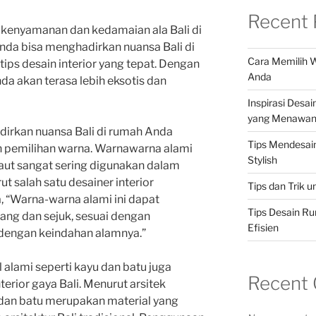
Recent 
kenyamanan dan kedamaian ala Bali di
nda bisa menghadirkan nuansa Bali di
Cara Memilih 
ps desain interior yang tepat. Dengan
Anda
nda akan terasa lebih eksotis dan
Inspirasi Desa
yang Menawa
dirkan nuansa Bali di rumah Anda
Tips Mendesa
 pemilihan warna. Warnawarna alami
Stylish
u laut sangat sering digunakan dalam
ut salah satu desainer interior
Tips dan Trik 
, “Warna-warna alami ini dapat
Tips Desain R
ang dan sejuk, sesuai dengan
Efisien
l dengan keindahan alamnya.”
l alami seperti kayu dan batu juga
Recent
erior gaya Bali. Menurut arsitek
u dan batu merupakan material yang