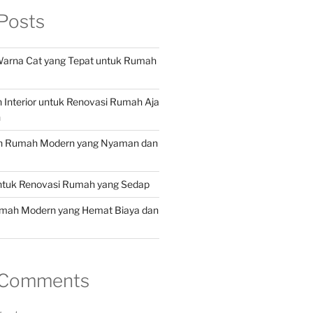
Posts
Warna Cat yang Tepat untuk Rumah
in Interior untuk Renovasi Rumah Aja
n
in Rumah Modern yang Nyaman dan
untuk Renovasi Rumah yang Sedap
umah Modern yang Hemat Biaya dan
 Comments