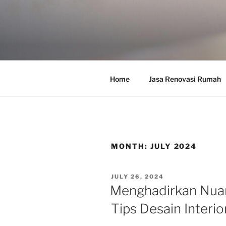
Skip
to
content
Home
Jasa Renovasi Rumah
MONTH:
JULY 2024
POSTED
JULY 26, 2024
ON
Menghadirkan Nuan
Tips Desain Interio