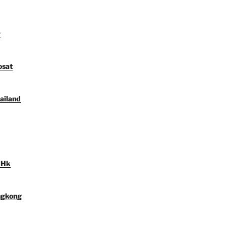
y
osat
ailand
 Hk
ngkong