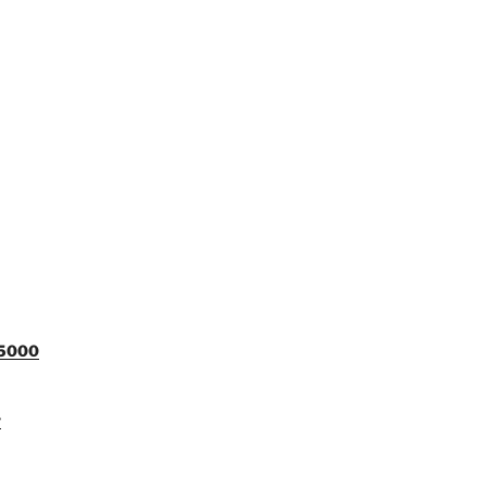
 5000
y