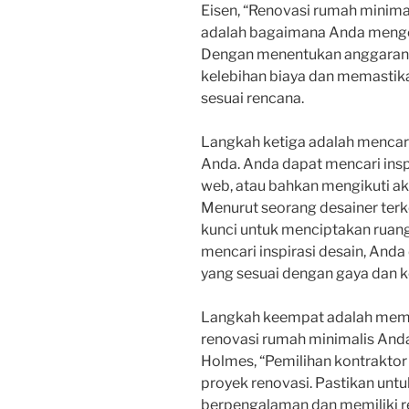
Eisen, “Renovasi rumah minimal
adalah bagaimana Anda mengel
Dengan menentukan anggaran s
kelebihan biaya dan memastik
sesuai rencana.
Langkah ketiga adalah mencari
Anda. Anda dapat mencari inspir
web, atau bahkan mengikuti aku
Menurut seorang desainer terk
kunci untuk menciptakan ruang
mencari inspirasi desain, And
yang sesuai dengan gaya dan 
Langkah keempat adalah memil
renovasi rumah minimalis Anda
Holmes, “Pemilihan kontraktor
proyek renovasi. Pastikan unt
berpengalaman dan memiliki re