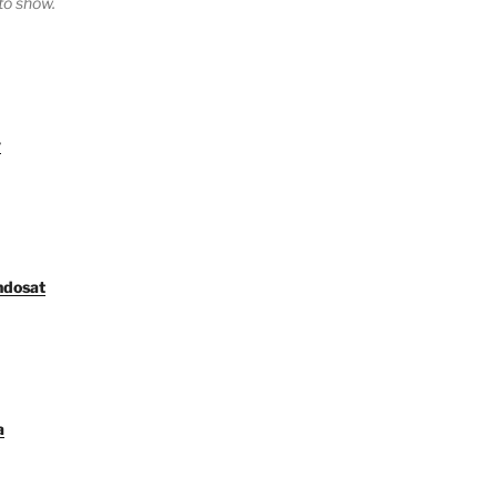
o show.
y
ndosat
a