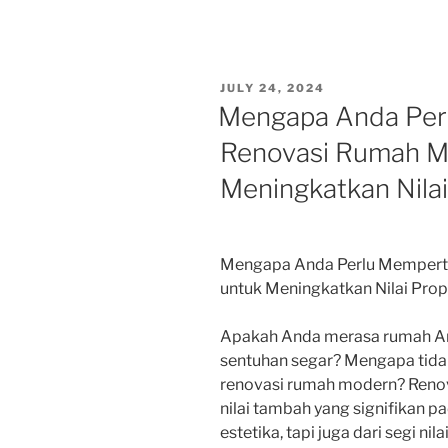
POSTED
JULY 24, 2024
ON
Mengapa Anda Per
Renovasi Rumah M
Meningkatkan Nilai
Mengapa Anda Perlu Memper
untuk Meningkatkan Nilai Prop
Apakah Anda merasa rumah And
sentuhan segar? Mengapa tid
renovasi rumah modern? Reno
nilai tambah yang signifikan p
estetika, tapi juga dari segi nilai