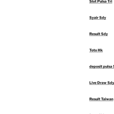
Slot Pulsa Tri
Syair Sdy
Result Sdy
Toto Hk
deposit pulsa
Live Draw Sd
Result Taiwan