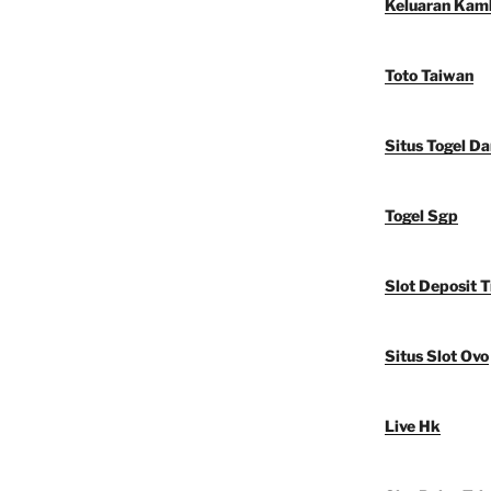
Keluaran Kam
Toto Taiwan
Situs Togel D
Togel Sgp
Slot Deposit T
Situs Slot Ovo
Live Hk