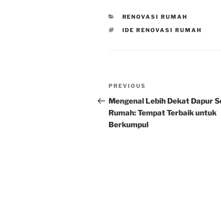
CATEGORIES
RENOVASI RUMAH
TAGS
IDE RENOVASI RUMAH
Post
Previous
PREVIOUS
navigation
Post
Mengenal Lebih Dekat Dapur 
Rumah: Tempat Terbaik untuk
Berkumpul