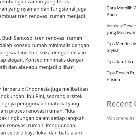
rkembangan zaman yang terus
Cara Memilih 
ah yang nyaman dan fungsional juga
Anda
membuat tren renovasi rumah menjadi
.
Inspirasi Desa
yang Menawa
, Budi Santoso, tren renovasi rumah
Tips Mendesa
i adalah konsep rumah minimalis dengan
Stylish
ng saat ini lebih suka dengan desain
ap elegan. Konsep minimalis dengan
Tips dan Trik 
tih dan abu-abu menjadi pilihan
Tips Desain R
Efisien
ah terbaru di Indonesia juga melibatkan
ngkungan. Ibu Rini, seorang arsitek
Recent
ingnya penggunaan material yang
lam proses renovasi rumah. “Kita
ak lingkungan dalam setiap langkah
No comments t
alam renovasi rumah. Penggunaan
an seperti kayu lokal dan batu alam