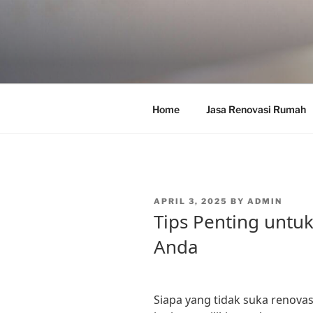
Skip
to
content
Home
Jasa Renovasi Rumah
POSTED
APRIL 3, 2025
BY
ADMIN
ON
Tips Penting untu
Anda
Siapa yang tidak suka renova