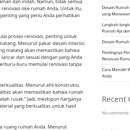
yaman dan indah. Namun, tidak semua
Desain Rumah 
 renovasi oke rumah Anda. Untuk itu,
yang Menawa
 penting yang perlu Anda perhatikan
Langkah-langk
Rumah Aja den
ai proses renovasi, penting untuk
Desain Rumah 
tang. Menurut pakar desain interior,
yang matang akan memastikan bahwa
Pentingnya Pe
 lancar dan sesuai dengan yang Anda
Renovasi Rum
 terburu-buru memulai renovasi tanpa
Cara Memilih 
Anda
berkualitas. Menurut ahli konstruksi,
kualitas akan memastikan bahwa rumah
Recent
dah rusak.” Jadi, meskipun harganya
aterial yang berkualitas untuk hasil
No comments t
ata ruang rumah Anda. Menurut