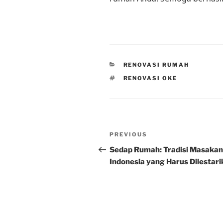
CATEGORIES
RENOVASI RUMAH
TAGS
RENOVASI OKE
Post
Previous
PREVIOUS
navigation
Post
Sedap Rumah: Tradisi Masakan
Indonesia yang Harus Dilestar