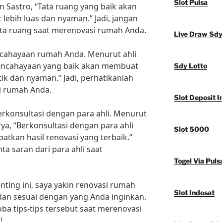
Slot Pulsa
an Sastro, “Tata ruang yang baik akan
lebih luas dan nyaman.” Jadi, jangan
ta ruang saat merenovasi rumah Anda.
Live Draw Sd
encahayaan rumah Anda. Menurut ahli
Pencahayaan yang baik akan membuat
Sdy Lotto
tik dan nyaman.” Jadi, perhatikanlah
i rumah Anda.
Slot Deposit I
erkonsultasi dengan para ahli. Menurut
ya, “Berkonsultasi dengan para ahli
Slot 5000
kan hasil renovasi yang terbaik.”
ta saran dari para ahli saat
Togel Via Puls
nting ini, saya yakin renovasi rumah
Slot Indosat
dan sesuai dengan yang Anda inginkan.
ba tips-tips tersebut saat merenovasi
!