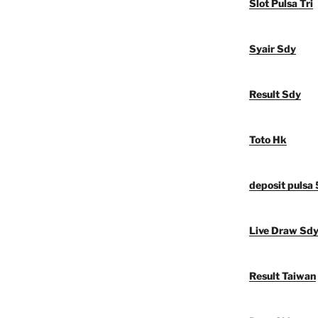
Slot Pulsa Tri
Syair Sdy
Result Sdy
Toto Hk
deposit pulsa
Live Draw Sd
Result Taiwan