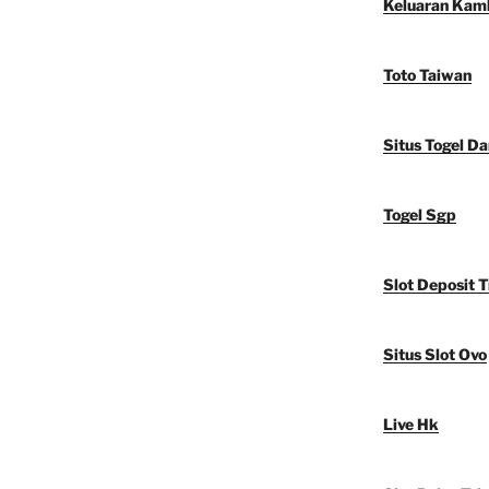
Keluaran Kam
Toto Taiwan
Situs Togel D
Togel Sgp
Slot Deposit T
Situs Slot Ovo
Live Hk