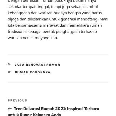
Dengan demikian, rumah pokoknya bukan hanya
sekadar tempat tinggal, tetapi juga sebagai simbol
kebanggaan dan warisan budaya bangsa yang harus
dijaga dan dilestarikan untuk generasi mendatang. Mari
kita bersama-sama merawat dan memelihara rumah
tradisional sebagai bentuk penghargaan terhadap
warisan nenek moyang kita.
CATEGORIES
JASA RENOVASI RUMAH
TAGS
RUMAH POKOKNYA
Post
Previous
PREVIOUS
navigation
Post
Tren Dekorasi Rumah 2021: Inspirasi Terbaru
untuk Ruang Keluarga Anda