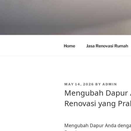
Skip
to
content
Home
Jasa Renovasi Rumah
POSTED
MAY 14, 2026
BY
ADMIN
ON
Mengubah Dapur 
Renovasi yang Prak
Mengubah Dapur Anda dengan 