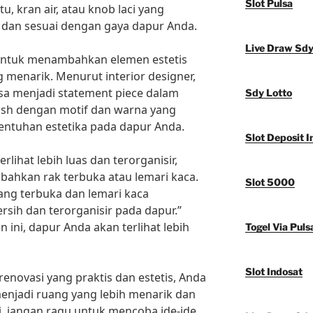
Slot Pulsa
u, kran air, atau knob laci yang
 dan sesuai dengan gaya dapur Anda.
Live Draw Sd
untuk menambahkan elemen estetis
 menarik. Menurut interior designer,
isa menjadi statement piece dalam
Sdy Lotto
lash dengan motif dan warna yang
ntuhan estetika pada dapur Anda.
Slot Deposit I
ihat lebih luas dan terorganisir,
hkan rak terbuka atau lemari kaca.
Slot 5000
ang terbuka dan lemari kaca
sih dan terorganisir pada dapur.”
ni, dapur Anda akan terlihat lebih
Togel Via Puls
Slot Indosat
novasi yang praktis dan estetis, Anda
njadi ruang yang lebih menarik dan
, jangan ragu untuk mencoba ide-ide