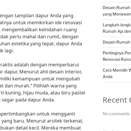
Desain Rumah 
yang Menawa
engan tampilan dapur Anda yang
aatnya untuk memikirkan ide renovasi
Langkah-langk
tuk mengembalikan keindahan ruang
Rumah Aja den
idak perlu mahal dan rumit, dengan
Desain Rumah 
uhan estetika yang tepat, dapur Anda
 lagi.
Pentingnya Pe
Renovasi Rum
 praktis adalah dengan memperbarui
Cara Memilih 
r dapur. Menurut ahli desain interior,
Anda
emiliki kemampuan untuk mengubah
t dan murah.” Pilihlah warna yang
i kuning, hijau muda, atau biru pastel
Recent
 segar pada dapur Anda.
mempertimbangkan untuk mengganti
No comments t
ang baru. Menurut arsitek terkenal,
tu bukan detail kecil. Mereka membuat