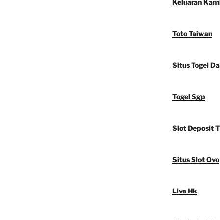
Keluaran Kam
Toto Taiwan
Situs Togel D
Togel Sgp
Slot Deposit T
Situs Slot Ovo
Live Hk