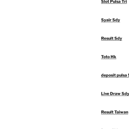
Slot Pulsa Tri
Syair Sdy
Result Sdy
Toto Hk
deposit pulsa
Live Draw Sd
Result Taiwan