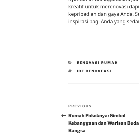
kreatif untuk merenovasi da
kepribadian dan gaya Anda. S
inspirasi bagi Anda yang sed
CATEGORIES
RENOVASI RUMAH
TAGS
IDE RENOVEASI
Post
Previous
PREVIOUS
navigation
Post
Rumah Pokoknya: Simbol
Kebanggaan dan Warisan Bud
Bangsa