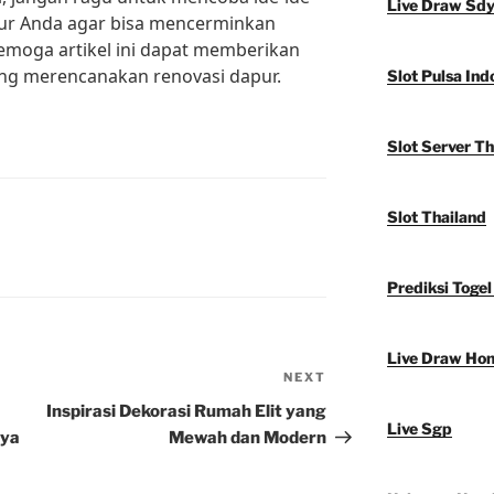
Live Draw Sd
pur Anda agar bisa mencerminkan
emoga artikel ini dapat memberikan
ang merencanakan renovasi dapur.
Slot Pulsa Ind
Slot Server Th
Slot Thailand
Prediksi Togel
Live Draw Ho
NEXT
Next
Post
Inspirasi Dekorasi Rumah Elit yang
Live Sgp
aya
Mewah dan Modern