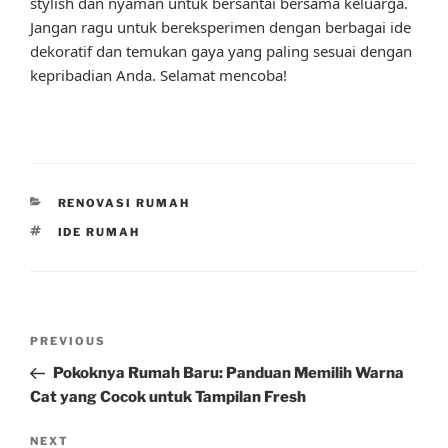
stylish dan nyaman untuk bersantai bersama keluarga.
Jangan ragu untuk bereksperimen dengan berbagai ide
dekoratif dan temukan gaya yang paling sesuai dengan
kepribadian Anda. Selamat mencoba!
CATEGORIES
RENOVASI RUMAH
TAGS
IDE RUMAH
Post
Previous
PREVIOUS
navigation
Post
Pokoknya Rumah Baru: Panduan Memilih Warna
Cat yang Cocok untuk Tampilan Fresh
Next
NEXT