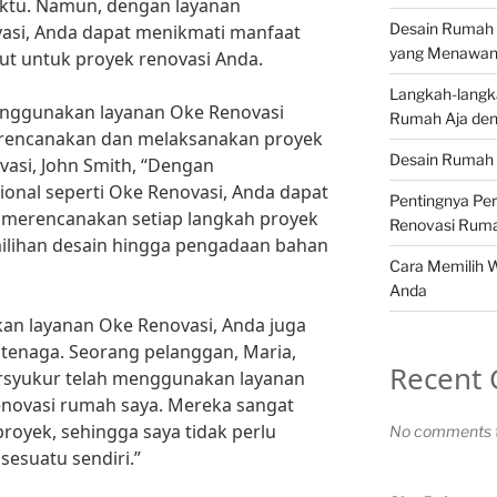
tu. Namun, dengan layanan
Desain Rumah 
vasi, Anda dapat menikmati manfaat
yang Menawa
t untuk proyek renovasi Anda.
Langkah-langk
enggunakan layanan Oke Renovasi
Rumah Aja den
rencanakan dan melaksanakan proyek
Desain Rumah 
vasi, John Smith, “Dengan
onal seperti Oke Renovasi, Anda dapat
Pentingnya Pe
merencanakan setiap langkah proyek
Renovasi Rum
milihan desain hingga pengadaan bahan
Cara Memilih 
Anda
an layanan Oke Renovasi, Anda juga
enaga. Seorang pelanggan, Maria,
Recent
rsyukur telah menggunakan layanan
enovasi rumah saya. Mereka sangat
royek, sehingga saya tidak perlu
No comments t
sesuatu sendiri.”