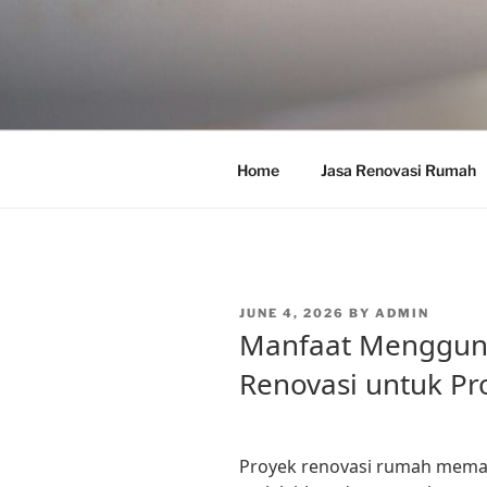
Skip
to
content
Home
Jasa Renovasi Rumah
POSTED
JUNE 4, 2026
BY
ADMIN
ON
Manfaat Menggun
Renovasi untuk Pr
Proyek renovasi rumah meman