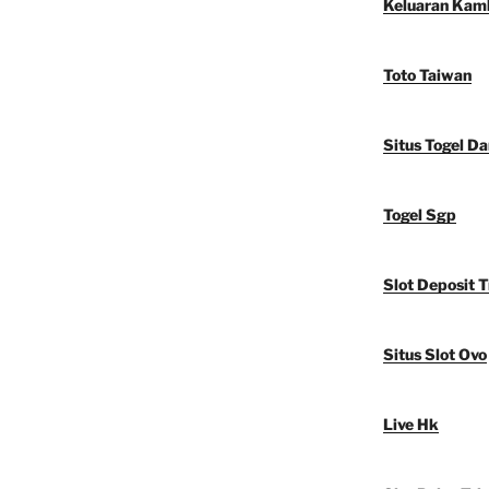
Keluaran Kam
Toto Taiwan
Situs Togel D
Togel Sgp
Slot Deposit T
Situs Slot Ovo
Live Hk