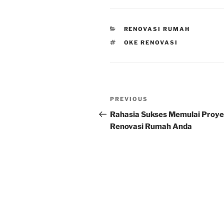
CATEGORIES
RENOVASI RUMAH
TAGS
OKE RENOVASI
Post
Previous
PREVIOUS
navigation
Post
Rahasia Sukses Memulai Proy
Renovasi Rumah Anda