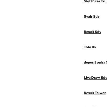
Slot Pulsa Tri
Syair Sdy
Result Sdy
Toto Hk
deposit pulsa
Live Draw Sd
Result Taiwan