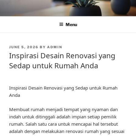
Skip
to
content
Menu
POSTED
JUNE 5, 2026
BY
ADMIN
ON
Inspirasi Desain Renovasi yang
Sedap untuk Rumah Anda
Inspirasi Desain Renovasi yang Sedap untuk Rumah
Anda
Membuat rumah menjadi tempat yang nyaman dan
indah untuk ditinggali adalah impian setiap pemilik
rumah. Salah satu cara untuk mencapai hal tersebut
adalah dengan melakukan renovasi rumah yang sesuai