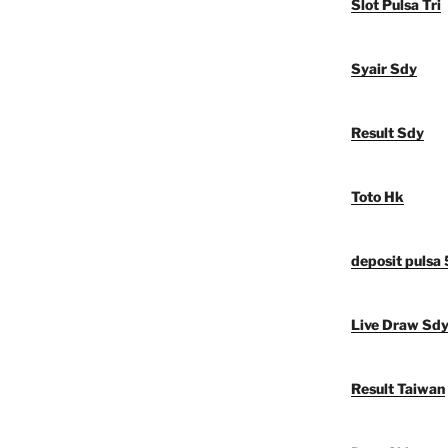
Slot Pulsa Tri
Syair Sdy
Result Sdy
Toto Hk
deposit pulsa
Live Draw Sd
Result Taiwan