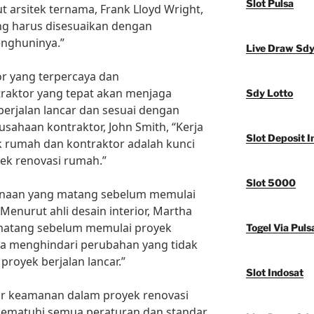
Slot Pulsa
 arsitek ternama, Frank Lloyd Wright,
ang harus disesuaikan dengan
nghuninya.”
Live Draw Sd
tor yang terpercaya dan
raktor yang tepat akan menjaga
Sdy Lotto
erjalan lancar dan sesuai dengan
sahaan kontraktor, John Smith, “Kerja
Slot Deposit I
k rumah dan kontraktor adalah kunci
ek renovasi rumah.”
Slot 5000
ncanaan yang matang sebelum memulai
enurut ahli desain interior, Martha
 matang sebelum memulai proyek
Togel Via Puls
a menghindari perubahan yang tidak
royek berjalan lancar.”
Slot Indosat
tor keamanan dalam proyek renovasi
mematuhi semua peraturan dan standar