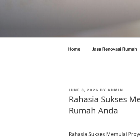
Skip
to
content
Home
Jasa Renovasi Rumah
POSTED
JUNE 3, 2026
BY
ADMIN
ON
Rahasia Sukses Me
Rumah Anda
Rahasia Sukses Memulai Pro