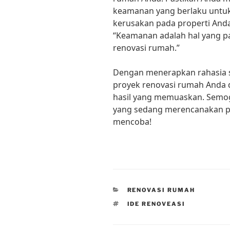
keamanan yang berlaku untuk
kerusakan pada properti Anda
“Keamanan adalah hal yang pa
renovasi rumah.”
Dengan menerapkan rahasia s
proyek renovasi rumah Anda 
hasil yang memuaskan. Semoga
yang sedang merencanakan p
mencoba!
CATEGORIES
RENOVASI RUMAH
TAGS
IDE RENOVEASI