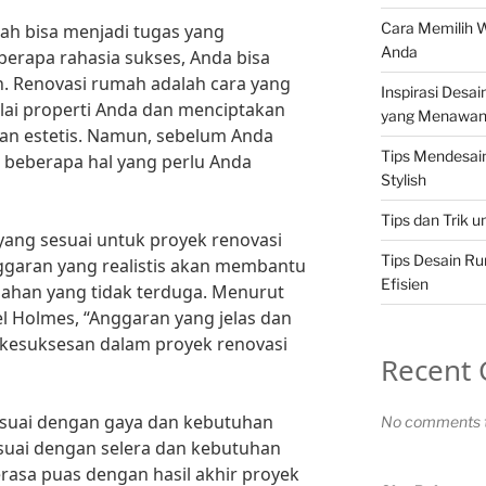
Cara Memilih 
ah bisa menjadi tugas yang
Anda
erapa rahasia sukses, Anda bisa
. Renovasi rumah adalah cara yang
Inspirasi Desa
lai properti Anda dan menciptakan
yang Menawa
dan estetis. Namun, sebelum Anda
Tips Mendesa
 beberapa hal yang perlu Anda
Stylish
Tips dan Trik 
ang sesuai untuk proyek renovasi
Tips Desain R
garan yang realistis akan membantu
Efisien
ahan yang tidak terduga. Menurut
l Holmes, “Anggaran yang jelas dan
k kesuksesan dalam proyek renovasi
Recent
sesuai dengan gaya dan kebutuhan
No comments t
suai dengan selera dan kebutuhan
sa puas dengan hasil akhir proyek