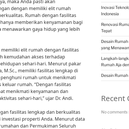
 iya, maka Anda pasti akan
Inovasi Teknol
gan dengan memiliki elit rumah
Indonesia
berkualitas. Rumah dengan fasilitas
ak hanya memberikan kenyamanan bagi
Renovasi Ruma
ga menawarkan gaya hidup yang lebih
Tepat
Desain Rumah 
yang Menawa
emiliki elit rumah dengan fasilitas
lah kemudahan akses terhadap
Langkah-langk
kehidupan sehari-hari. Menurut pakar
Rumah Aja den
a, M.Sc., memiliki fasilitas lengkap di
Desain Rumah 
penghuni rumah untuk menikmati
 keluar rumah. “Dengan fasilitas
pat menikmati kenyamanan dan
Recent
ivitas sehari-hari,” ujar Dr. Andi.
gan fasilitas lengkap dan berkualitas
No comments t
 investasi properti Anda. Menurut data
erumahan dan Permukiman Seluruh