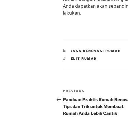
Anda dapatkan akan sebandin
lakukan.
CATEGORIES
JASA RENOVASI RUMAH
TAGS
ELIT RUMAH
Post
Previous
PREVIOUS
navigation
Post
Panduan Praktis Rumah Renova
Tips dan Trik untuk Membuat
Rumah Anda Lebih Cantik