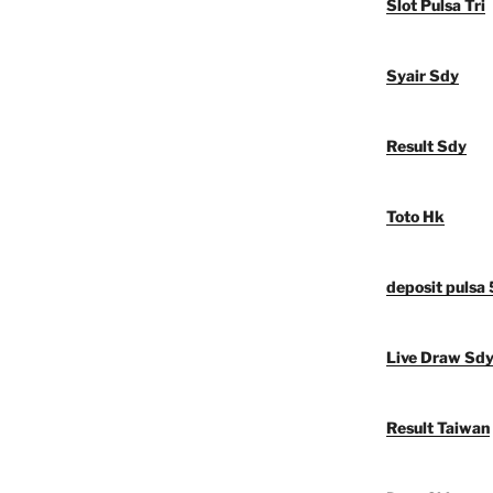
Slot Pulsa Tri
Syair Sdy
Result Sdy
Toto Hk
deposit pulsa
Live Draw Sd
Result Taiwan