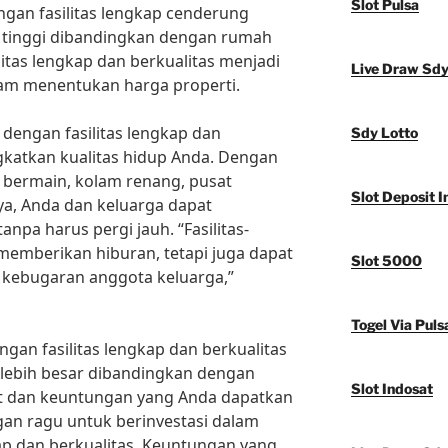
Slot Pulsa
ngan fasilitas lengkap cenderung
ih tinggi dibandingkan dengan rumah
ilitas lengkap dan berkualitas menjadi
Live Draw Sd
lam menentukan harga properti.
 dengan fasilitas lengkap dan
Sdy Lotto
gkatkan kualitas hidup Anda. Dengan
n bermain, kolam renang, pusat
Slot Deposit I
ya, Anda dan keluarga dapat
npa harus pergi jauh. “Fasilitas-
a memberikan hiburan, tetapi juga dapat
Slot 5000
kebugaran anggota keluarga,”
Togel Via Puls
ngan fasilitas lengkap dan berkualitas
lebih besar dibandingkan dengan
Slot Indosat
t dan keuntungan yang Anda dapatkan
angan ragu untuk berinvestasi dalam
ap dan berkualitas. Keuntungan yang