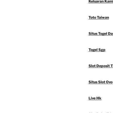
Keluaran Kam
Toto Taiwan
Situs Togel D
Togel Sgp
Slot Deposit T
Situs Slot Ovo
Live Hk