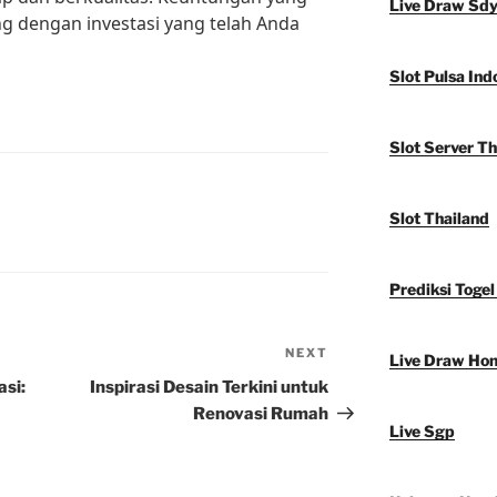
Live Draw Sd
g dengan investasi yang telah Anda
Slot Pulsa Ind
Slot Server Th
Slot Thailand
Prediksi Togel
NEXT
Next
Live Draw Ho
Post
si:
Inspirasi Desain Terkini untuk
Renovasi Rumah
Live Sgp