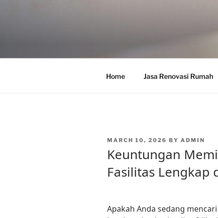
Skip
to
content
Home
Jasa Renovasi Rumah
POSTED
MARCH 10, 2026
BY
ADMIN
ON
Keuntungan Memil
Fasilitas Lengkap 
Apakah Anda sedang mencari r