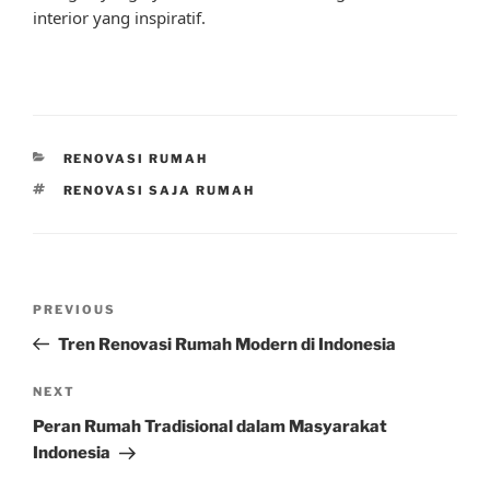
interior yang inspiratif.
CATEGORIES
RENOVASI RUMAH
TAGS
RENOVASI SAJA RUMAH
Post
Previous
PREVIOUS
navigation
Post
Tren Renovasi Rumah Modern di Indonesia
Next
NEXT
Post
Peran Rumah Tradisional dalam Masyarakat
Indonesia