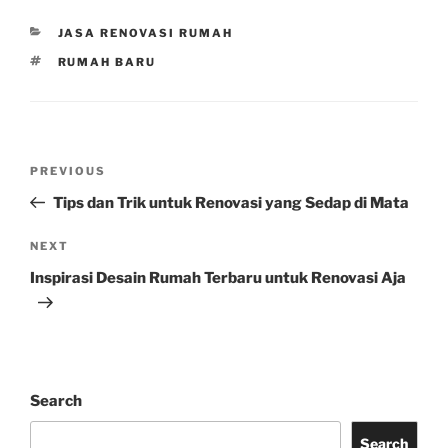
CATEGORIES
JASA RENOVASI RUMAH
TAGS
RUMAH BARU
Post
Previous
PREVIOUS
navigation
Post
Tips dan Trik untuk Renovasi yang Sedap di Mata
Next
NEXT
Post
Inspirasi Desain Rumah Terbaru untuk Renovasi Aja
Search
Search