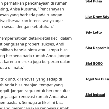
Slot Pulsa
alah perhatikan pencahayaan di rumah
ghting, Anisa Kusuma, “Pencahayaan
esan yang berbeda pada ruangan.
Live Draw Sd
a disesuaikan intensitasnya agar
ah sesuai dengan kebutuhan.”
Sdy Lotto
memperhatikan detail-detail kecil dalam
t pengusaha properti sukses, Andi
Slot Deposit I
pemilihan handle pintu atau lampu hias
ang berbeda pada rumah Anda. Jangan
but karena mereka juga berperan dalam
Slot 5000
dap di mata.”
rik untuk renovasi yang sedap di
Togel Via Puls
ah Anda bisa menjadi tempat yang
ggali. Jangan ragu untuk berkonsultasi
Slot Indosat
gnya agar renovasi rumah Anda bisa
memuaskan. Semoga artikel ini bisa
sedang merencanakan renovasi rumah.