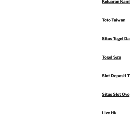
Keluaran Kam
Toto Taiwan
Situs Togel D
Togel Sgp
Slot Deposit T
Situs Slot Ovo
Live Hk