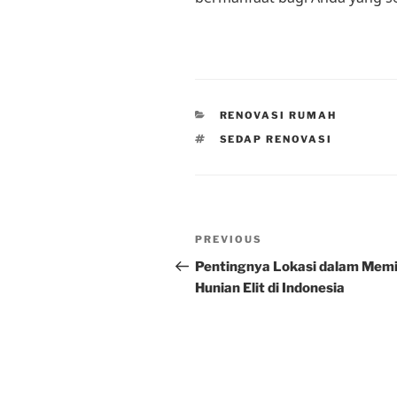
CATEGORIES
RENOVASI RUMAH
TAGS
SEDAP RENOVASI
Post
Previous
PREVIOUS
navigation
Post
Pentingnya Lokasi dalam Memi
Hunian Elit di Indonesia