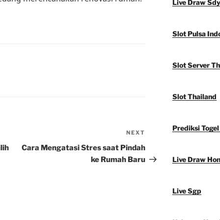
Live Draw Sd
Slot Pulsa Ind
Slot Server Th
Slot Thailand
Prediksi Togel
NEXT
Next
Post
lih
Cara Mengatasi Stres saat Pindah
ke Rumah Baru
Live Draw Ho
Live Sgp