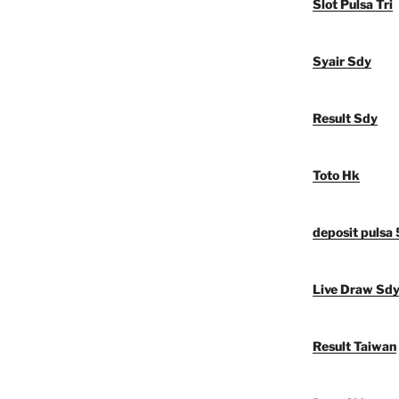
Slot Pulsa Tri
Syair Sdy
Result Sdy
Toto Hk
deposit pulsa
Live Draw Sd
Result Taiwan