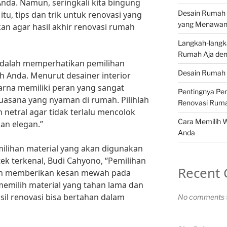
nda. Namun, seringkali kita bingung
Desain Rumah 
tu, tips dan trik untuk renovasi yang
yang Menawa
an agar hasil akhir renovasi rumah
Langkah-langk
Rumah Aja den
 adalah memperhatikan pemilihan
Desain Rumah 
 Anda. Menurut desainer interior
rna memiliki peran yang sangat
Pentingnya Pe
uasana yang nyaman di rumah. Pilihlah
Renovasi Rum
netral agar tidak terlalu mencolok
Cara Memilih 
an elegan.”
Anda
emilihan material yang akan digunakan
ek terkenal, Budi Cahyono, “Pemilihan
Recent
kan memberikan kesan mewah pada
emilih material yang tahan lama dan
il renovasi bisa bertahan dalam
No comments t