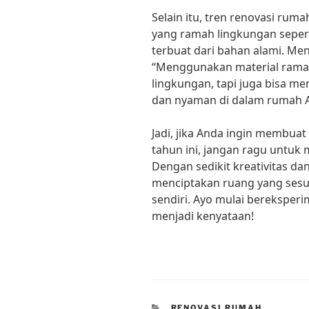
Selain itu, tren renovasi ru
yang ramah lingkungan seper
terbuat dari bahan alami. Men
“Menggunakan material ramah
lingkungan, tapi juga bisa me
dan nyaman di dalam rumah 
Jadi, jika Anda ingin membuat
tahun ini, jangan ragu untuk
Dengan sedikit kreativitas dan
menciptakan ruang yang sesu
sendiri. Ayo mulai bereksper
menjadi kenyataan!
CATEGORIES
RENOVASI RUMAH