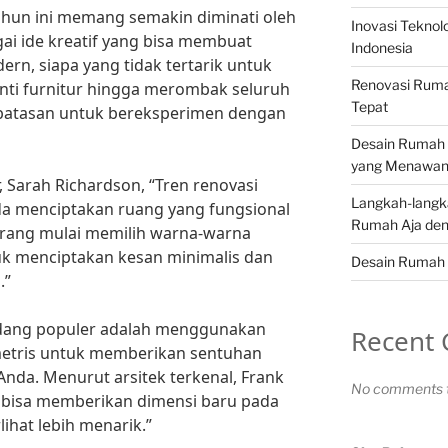
tahun ini memang semakin diminati oleh
Inovasi Teknol
i ide kreatif yang bisa membuat
Indonesia
ern, siapa yang tidak tertarik untuk
Renovasi Ruma
ti furnitur hingga merombak seluruh
Tepat
a batasan untuk bereksperimen dengan
Desain Rumah 
yang Menawa
, Sarah Richardson, “Tren renovasi
Langkah-langk
ada menciptakan ruang yang fungsional
Rumah Aja den
orang mulai memilih warna-warna
tuk menciptakan kesan minimalis dan
Desain Rumah 
.”
sedang populer adalah menggunakan
Recent
metris untuk memberikan sentuhan
da. Menurut arsitek terkenal, Frank
No comments t
s bisa memberikan dimensi baru pada
hat lebih menarik.”