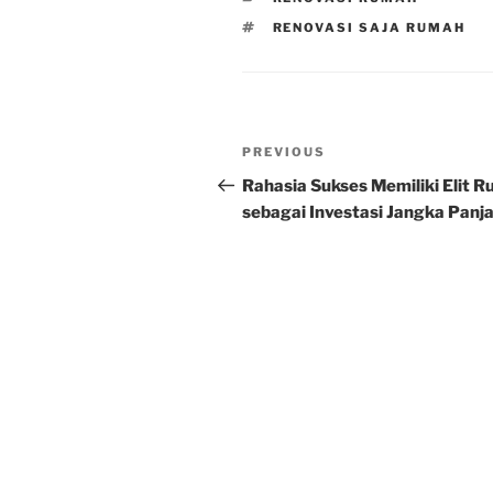
TAGS
RENOVASI SAJA RUMAH
Post
Previous
PREVIOUS
navigation
Post
Rahasia Sukses Memiliki Elit 
sebagai Investasi Jangka Panj