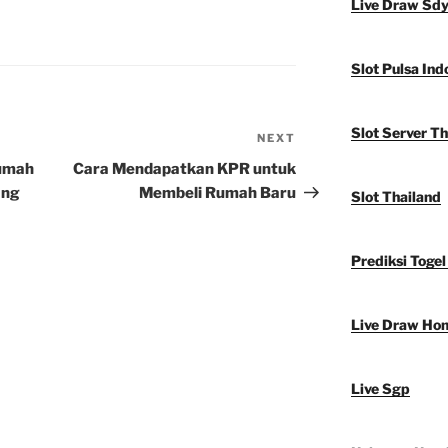
Live Draw Sd
Slot Pulsa Ind
Slot Server Th
NEXT
Next
Post
Rumah
Cara Mendapatkan KPR untuk
ang
Membeli Rumah Baru
Slot Thailand
Prediksi Togel
Live Draw Ho
Live Sgp