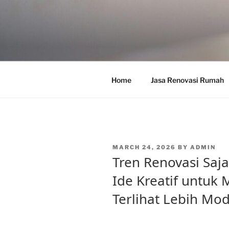
Skip
to
content
Home
Jasa Renovasi Rumah
POSTED
MARCH 24, 2026
BY
ADMIN
ON
Tren Renovasi Saja
Ide Kreatif untu
Terlihat Lebih Mo