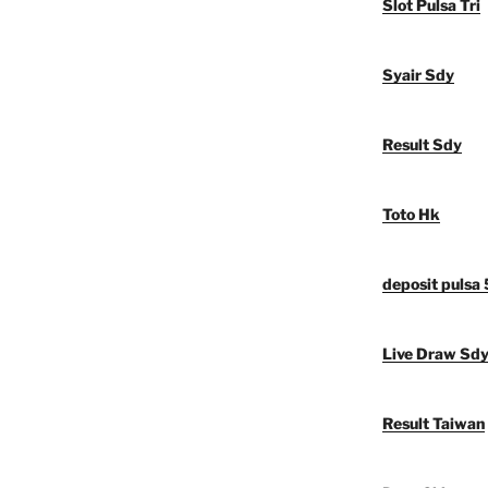
Slot Pulsa Tri
Syair Sdy
Result Sdy
Toto Hk
deposit pulsa
Live Draw Sd
Result Taiwan