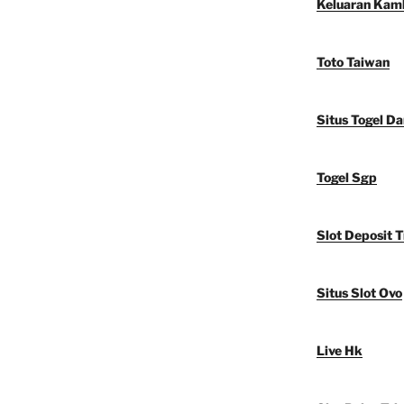
Keluaran Kam
Toto Taiwan
Situs Togel D
Togel Sgp
Slot Deposit T
Situs Slot Ovo
Live Hk