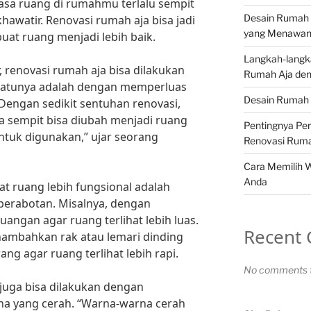
asa ruang di rumahmu terlalu sempit
Desain Rumah 
awatir. Renovasi rumah aja bisa jadi
yang Menawa
uat ruang menjadi lebih baik.
Langkah-langk
, renovasi rumah aja bisa dilakukan
Rumah Aja den
 satunya adalah dengan memperluas
Desain Rumah 
“Dengan sedikit sentuhan renovasi,
a sempit bisa diubah menjadi ruang
Pentingnya Pe
ntuk digunakan,” ujar seorang
Renovasi Rum
Cara Memilih 
Anda
t ruang lebih fungsional adalah
perabotan. Misalnya, dengan
angan agar ruang terlihat lebih luas.
Recent
enambahkan rak atau lemari dinding
g agar ruang terlihat lebih rapi.
No comments t
a juga bisa dilakukan dengan
 yang cerah. “Warna-warna cerah