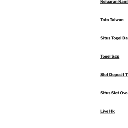
Keluaran Kam
Toto Taiwan
Situs Togel D
Togel Sgp
Slot Deposit T
Situs Slot Ovo
Live Hk