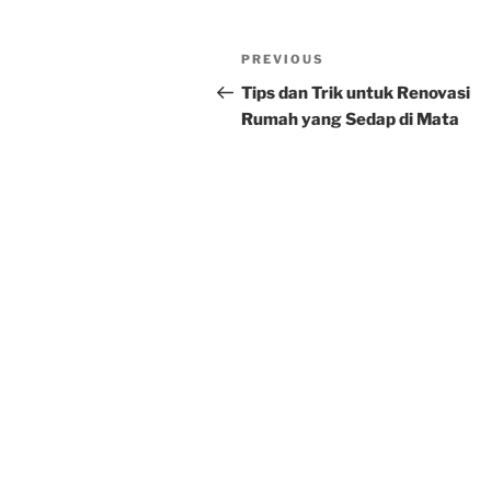
Post
Previous
PREVIOUS
navigation
Post
Tips dan Trik untuk Renovasi
Rumah yang Sedap di Mata