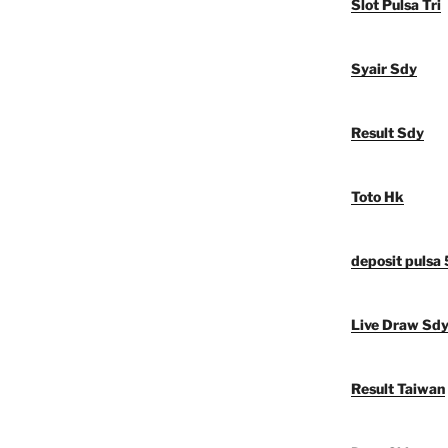
Slot Pulsa Tri
Syair Sdy
Result Sdy
Toto Hk
deposit pulsa
Live Draw Sd
Result Taiwan