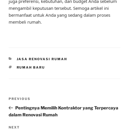
juga preferensi, kebutuhan, dan budget Anda sebelum
mengambil keputusan tersebut. Semoga artikel ini
bermanfaat untuk Anda yang sedang dalam proses
membeli rumah.
CATEGORIES
JASA RENOVASI RUMAH
TAGS
RUMAH BARU
Post
Previous
PREVIOUS
navigation
Post
Pentingnya Memilih Kontraktor yang Terpercaya
dalam Renovasi Rumah
Next
NEXT