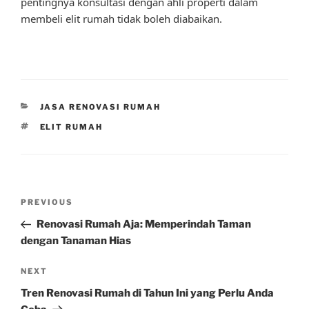
pentingnya konsultasi dengan ahli properti dalam
membeli elit rumah tidak boleh diabaikan.
CATEGORIES
JASA RENOVASI RUMAH
TAGS
ELIT RUMAH
Post
Previous
PREVIOUS
navigation
Post
Renovasi Rumah Aja: Memperindah Taman
dengan Tanaman Hias
Next
NEXT
Post
Tren Renovasi Rumah di Tahun Ini yang Perlu Anda