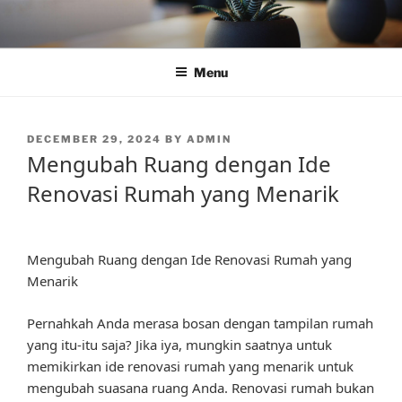
Skip
to
content
Menu
POSTED
DECEMBER 29, 2024
BY
ADMIN
ON
Mengubah Ruang dengan Ide
Renovasi Rumah yang Menarik
Mengubah Ruang dengan Ide Renovasi Rumah yang
Menarik
Pernahkah Anda merasa bosan dengan tampilan rumah
yang itu-itu saja? Jika iya, mungkin saatnya untuk
memikirkan ide renovasi rumah yang menarik untuk
mengubah suasana ruang Anda. Renovasi rumah bukan