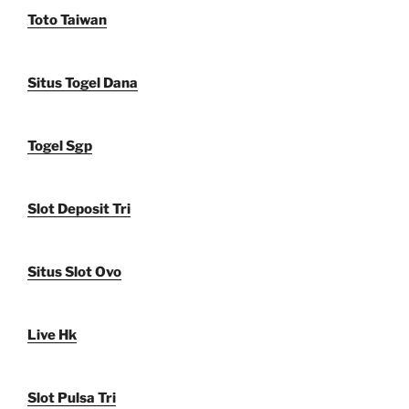
Toto Taiwan
Situs Togel Dana
Togel Sgp
Slot Deposit Tri
Situs Slot Ovo
Live Hk
Slot Pulsa Tri