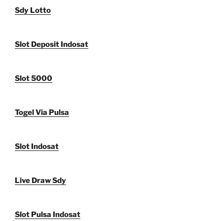
Sdy Lotto
Slot Deposit Indosat
Slot 5000
Togel Via Pulsa
Slot Indosat
Live Draw Sdy
Slot Pulsa Indosat