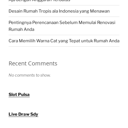
Desain Rumah Tropis ala Indonesia yang Menawan
Pentingnya Perencanaan Sebelum Memulai Renovasi
Rumah Anda
Cara Memilih Warna Cat yang Tepat untuk Rumah Anda
Recent Comments
No comments to show.
Slot Pulsa
Live Draw Sdy