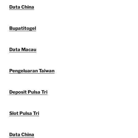
Data China
Bupatitogel
Data Macau
Pengeluaran Taiwan
Deposit Pulsa Tri
Slot Pulsa Tri
Data China