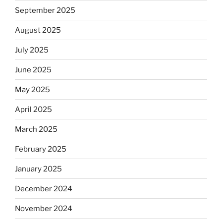
September 2025
August 2025
July 2025
June 2025
May 2025
April 2025
March 2025
February 2025
January 2025
December 2024
November 2024