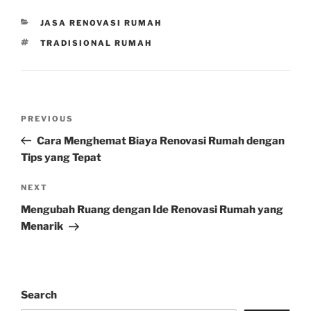
CATEGORIES
JASA RENOVASI RUMAH
TAGS
TRADISIONAL RUMAH
Post
Previous
PREVIOUS
navigation
Post
Cara Menghemat Biaya Renovasi Rumah dengan
Tips yang Tepat
Next
NEXT
Post
Mengubah Ruang dengan Ide Renovasi Rumah yang
Menarik
Search