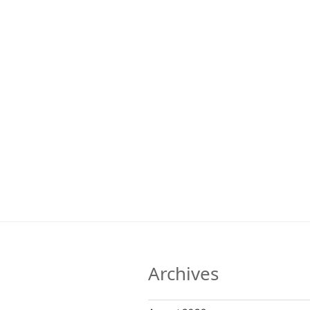
Archives