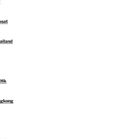
y
osat
ailand
 Hk
ngkong