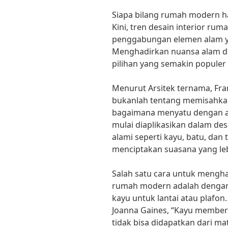
Siapa bilang rumah modern ha
Kini, tren desain interior r
penggabungan elemen alam y
Menghadirkan nuansa alam d
pilihan yang semakin populer
Menurut Arsitek ternama, Fra
bukanlah tentang memisahkan 
bagaimana menyatu dengan al
mulai diaplikasikan dalam d
alami seperti kayu, batu, da
menciptakan suasana yang le
Salah satu cara untuk mengh
rumah modern adalah dengan 
kayu untuk lantai atau plafon
Joanna Gaines, “Kayu member
tidak bisa didapatkan dari ma