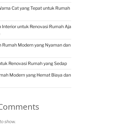
Warna Cat yang Tepat untuk Rumah
in Interior untuk Renovasi Rumah Aja
n
in Rumah Modern yang Nyaman dan
untuk Renovasi Rumah yang Sedap
umah Modern yang Hemat Biaya dan
 Comments
o show.