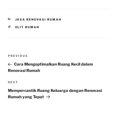
CATEGORIES
JASA RENOVASI RUMAH
TAGS
ELIT RUMAH
Post
Previous
PREVIOUS
navigation
Post
Cara Mengoptimalkan Ruang Kecil dalam
Renovasi Rumah
Next
NEXT
Post
Mempercantik Ruang Keluarga dengan Renovasi
Rumah yang Tepat