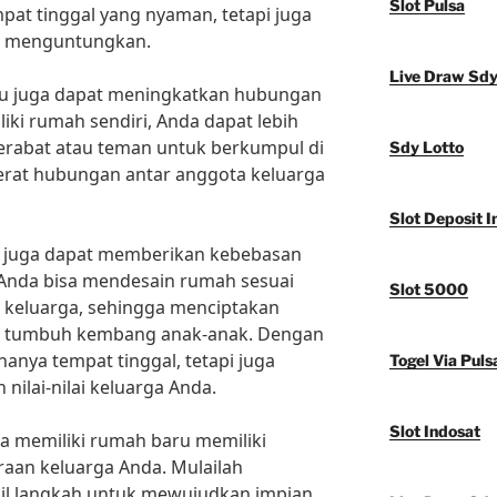
Slot Pulsa
at tinggal yang nyaman, tetapi juga
ng menguntungkan.
Live Draw Sd
aru juga dapat meningkatkan hubungan
iki rumah sendiri, Anda dapat lebih
rabat atau teman untuk berkumpul di
Sdy Lotto
erat hubungan antar anggota keluarga
Slot Deposit I
ru juga dapat memberikan kebebasan
 Anda bisa mendesain rumah sesuai
Slot 5000
 keluarga, sehingga menciptakan
uk tumbuh kembang anak-anak. Dengan
anya tempat tinggal, tetapi juga
Togel Via Puls
nilai-nilai keluarga Anda.
Slot Indosat
wa memiliki rumah baru memiliki
raan keluarga Anda. Mulailah
l langkah untuk mewujudkan impian