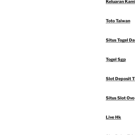
Keluaran Kam
Toto Taiwan
Situs Togel D
Togel Sgp
Slot Deposit T
Situs Slot Ovo
Live Hk