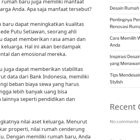
, rumah baru juga memiliki manfaat
Desain Rumah 
uarga Anda. Apa saja manfaat tersebut?
Pentingnya Pe
 baru dapat meningkatkan kualitas
Renovasi Rum
Gede Putu Setiawan, seorang ahli
Cara Memilih 
aru dapat memberikan rasa aman dan
Anda
keluarga. Hal ini akan berdampak
ental dan emosional mereka.
Inspirasi Desa
yang Menawa
ru juga dapat memberikan stabilitas
Tips Mendesa
rut data dari Bank Indonesia, memiliki
Stylish
ngi beban biaya sewa yang harus
ingga lebih banyak uang bisa
 lainnya seperti pendidikan dan
Recent
gkatnya nilai aset keluarga. Menurut
No comments t
ar properti, nilai rumah cenderung
tu. Dengan memiliki rumah baru, Anda