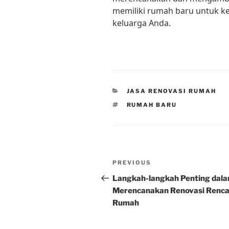
memiliki rumah baru untuk k
keluarga Anda.
CATEGORIES
JASA RENOVASI RUMAH
TAGS
RUMAH BARU
Post
Previous
PREVIOUS
navigation
Post
Langkah-langkah Penting dal
Merencanakan Renovasi Renc
Rumah