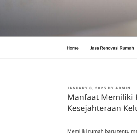
Skip
to
content
Home
Jasa Renovasi Rumah
POSTED
JANUARY 8, 2025
BY
ADMIN
ON
Manfaat Memiliki
Kesejahteraan Ke
Memiliki rumah baru tentu me