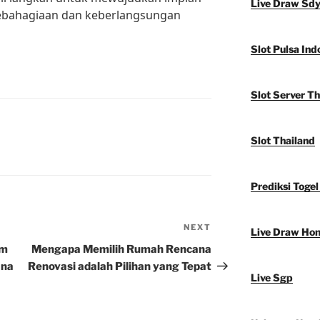
Live Draw Sd
ebahagiaan dan keberlangsungan
Slot Pulsa Ind
Slot Server Th
Slot Thailand
Prediksi Togel
NEXT
Next
Live Draw Ho
Post
am
Mengapa Memilih Rumah Rencana
ana
Renovasi adalah Pilihan yang Tepat
Live Sgp