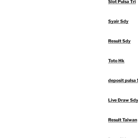
Slot Pulsa Tri
Syair Sdy
Result Sdy
Toto Hk
deposit pulsa
Live Draw Sd
Result Taiwan