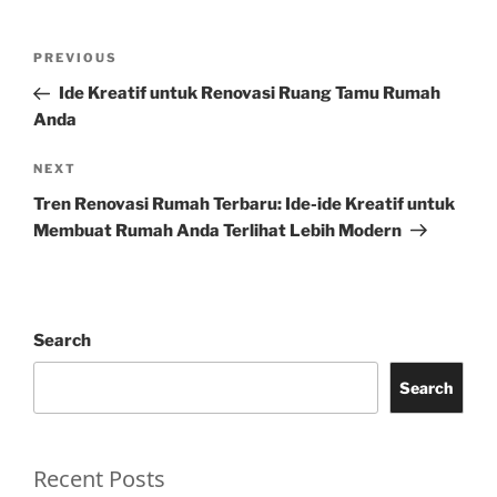
Post
Previous
PREVIOUS
navigation
Post
Ide Kreatif untuk Renovasi Ruang Tamu Rumah
Anda
Next
NEXT
Post
Tren Renovasi Rumah Terbaru: Ide-ide Kreatif untuk
Membuat Rumah Anda Terlihat Lebih Modern
Search
Search
Recent Posts