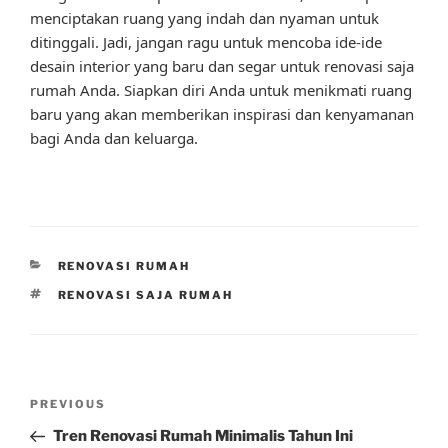
menciptakan ruang yang indah dan nyaman untuk
ditinggali. Jadi, jangan ragu untuk mencoba ide-ide
desain interior yang baru dan segar untuk renovasi saja
rumah Anda. Siapkan diri Anda untuk menikmati ruang
baru yang akan memberikan inspirasi dan kenyamanan
bagi Anda dan keluarga.
CATEGORIES
RENOVASI RUMAH
TAGS
RENOVASI SAJA RUMAH
Post
Previous
PREVIOUS
navigation
Post
Tren Renovasi Rumah Minimalis Tahun Ini