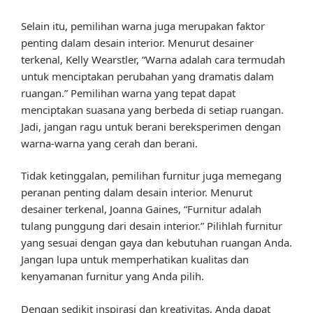
Selain itu, pemilihan warna juga merupakan faktor
penting dalam desain interior. Menurut desainer
terkenal, Kelly Wearstler, “Warna adalah cara termudah
untuk menciptakan perubahan yang dramatis dalam
ruangan.” Pemilihan warna yang tepat dapat
menciptakan suasana yang berbeda di setiap ruangan.
Jadi, jangan ragu untuk berani bereksperimen dengan
warna-warna yang cerah dan berani.
Tidak ketinggalan, pemilihan furnitur juga memegang
peranan penting dalam desain interior. Menurut
desainer terkenal, Joanna Gaines, “Furnitur adalah
tulang punggung dari desain interior.” Pilihlah furnitur
yang sesuai dengan gaya dan kebutuhan ruangan Anda.
Jangan lupa untuk memperhatikan kualitas dan
kenyamanan furnitur yang Anda pilih.
Dengan sedikit inspirasi dan kreativitas, Anda dapat