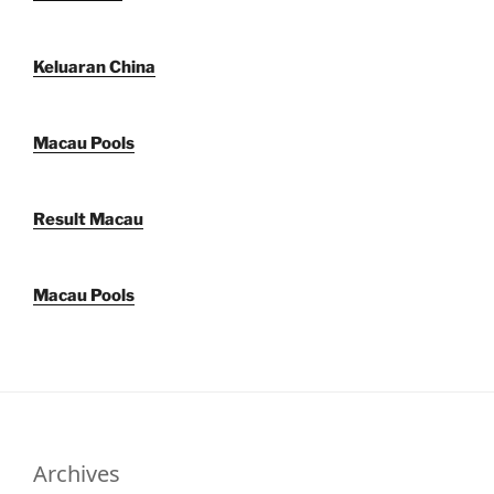
Keluaran China
Macau Pools
Result Macau
Macau Pools
Archives