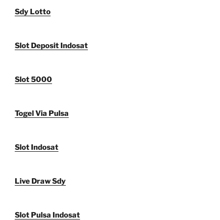
Sdy Lotto
Slot Deposit Indosat
Slot 5000
Togel Via Pulsa
Slot Indosat
Live Draw Sdy
Slot Pulsa Indosat