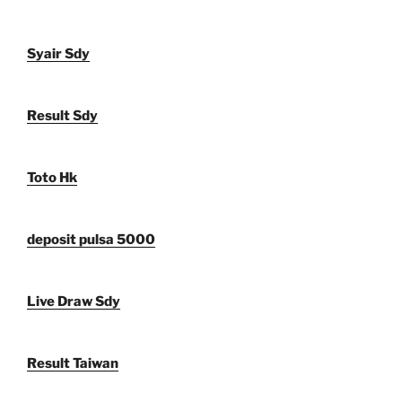
Syair Sdy
Result Sdy
Toto Hk
deposit pulsa 5000
Live Draw Sdy
Result Taiwan