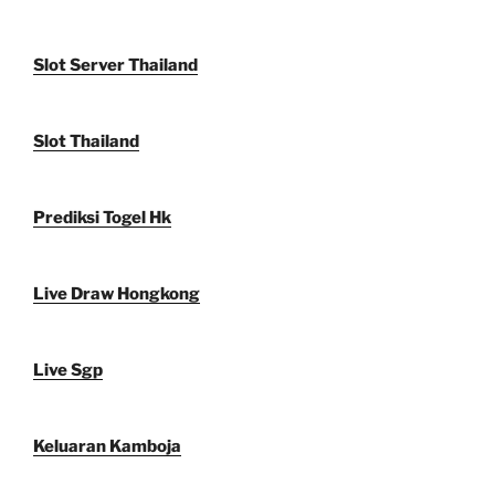
Slot Server Thailand
Slot Thailand
Prediksi Togel Hk
Live Draw Hongkong
Live Sgp
Keluaran Kamboja