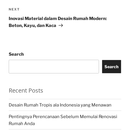
Next
NEXT
Post
Inovasi Material dalam Desain Rumah Modern:
Beton, Kayu, dan Kaca
Search
Search
Recent Posts
Desain Rumah Tropis ala Indonesia yang Menawan
Pentingnya Perencanaan Sebelum Memulai Renovasi
Rumah Anda