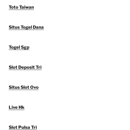
Toto Taiwan
Situs Togel Dana
Togel Sgp
Slot Deposit Tri
Situs Slot Ovo
Live Hk
Slot Pulsa Tri