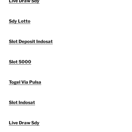
Live Draw Sdy
Sdy Lotto
Slot Deposit Indosat
Slot 5000
Togel Via Pulsa
Slot Indosat
Live Draw Sdy