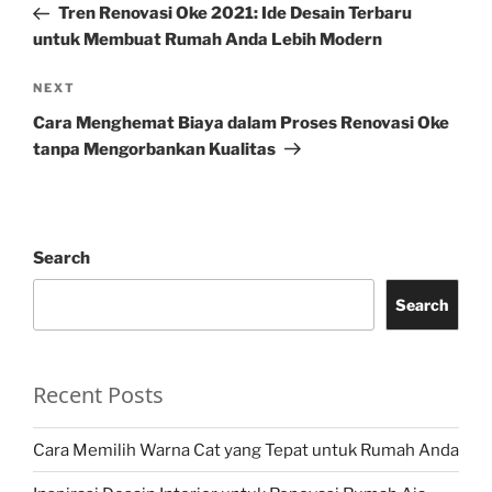
Post
Tren Renovasi Oke 2021: Ide Desain Terbaru
untuk Membuat Rumah Anda Lebih Modern
Next
NEXT
Post
Cara Menghemat Biaya dalam Proses Renovasi Oke
tanpa Mengorbankan Kualitas
Search
Search
Recent Posts
Cara Memilih Warna Cat yang Tepat untuk Rumah Anda