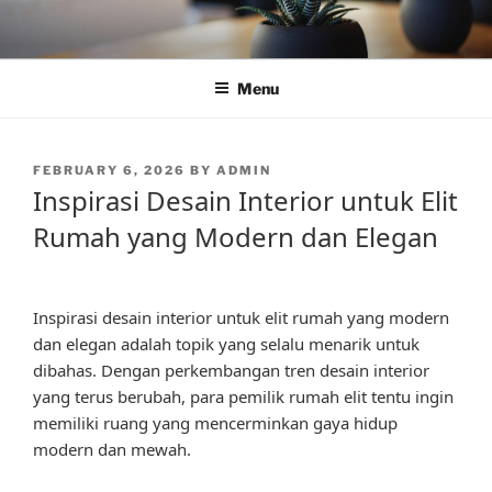
Skip
to
content
Menu
POSTED
FEBRUARY 6, 2026
BY
ADMIN
ON
Inspirasi Desain Interior untuk Elit
Rumah yang Modern dan Elegan
Inspirasi desain interior untuk elit rumah yang modern
dan elegan adalah topik yang selalu menarik untuk
dibahas. Dengan perkembangan tren desain interior
yang terus berubah, para pemilik rumah elit tentu ingin
memiliki ruang yang mencerminkan gaya hidup
modern dan mewah.