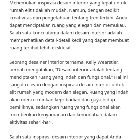
Menemukan inspirasi desain interior yang tepat untuk
rumah elit tidaklah mudah. Namun, dengan sedikit
kreativitas dan pengetahuan tentang tren terkini, Anda
dapat menciptakan ruang yang elegan dan memukau.
Salah satu kunci utama dalam desain interior adalah
memperhatikan detail-detail kecil yang dapat membuat
ruang terlihat lebih eksklusif.
Seorang desainer interior ternama, Kelly Wearstler,
pernah mengatakan, “Desain interior adalah tentang
menciptakan ruang yang indah dan fungsional.” Hal ini
sangat relevan dengan inspirasi desain interior untuk
elit rumah yang modern dan elegan. Ruang yang indah
akan mencerminkan kepribadian dan gaya hidup
pemiliknya, sedangkan ruang yang fungsional akan
memberikan kenyamanan dan kemudahan dalam
aktivitas sehari-hari.
Salah satu inspirasi desain interior yang dapat Anda