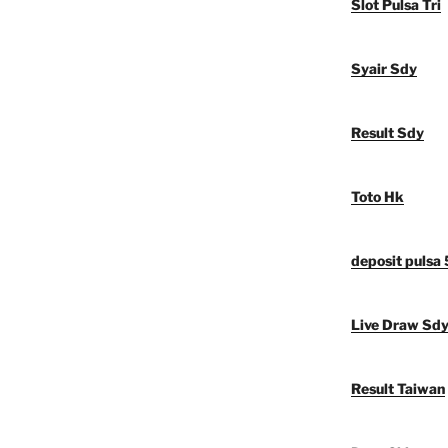
Slot Pulsa Tri
Syair Sdy
Result Sdy
Toto Hk
deposit pulsa
Live Draw Sd
Result Taiwan