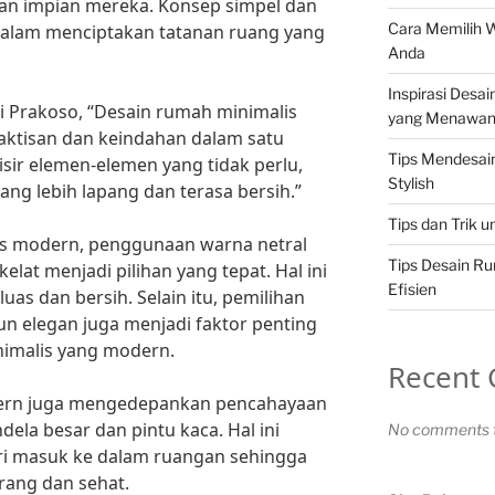
n impian mereka. Konsep simpel dan
Cara Memilih 
dalam menciptakan tatanan ruang yang
Anda
Inspirasi Desa
di Prakoso, “Desain rumah minimalis
yang Menawa
tisan dan keindahan dalam satu
Tips Mendesa
ir elemen-elemen yang tidak perlu,
Stylish
ang lebih lapang dan terasa bersih.”
Tips dan Trik 
s modern, penggunaan warna netral
Tips Desain R
kelat menjadi pilihan yang tepat. Hal ini
Efisien
uas dan bersih. Selain itu, pemilihan
n elegan juga menjadi faktor penting
imalis yang modern.
Recent
ern juga mengedepankan pencahayaan
ela besar dan pintu kaca. Hal ini
No comments t
i masuk ke dalam ruangan sehingga
rang dan sehat.