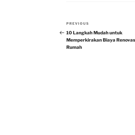
Post
Previous
PREVIOUS
navigation
Post
10 Langkah Mudah untuk
Memperkirakan Biaya Renovas
Rumah