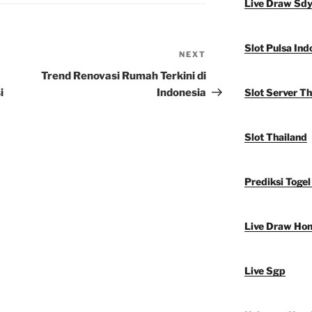
Live Draw Sd
Slot Pulsa Ind
NEXT
Next
Post
Trend Renovasi Rumah Terkini di
i
Indonesia
Slot Server Th
Slot Thailand
Prediksi Togel
Live Draw Ho
Live Sgp