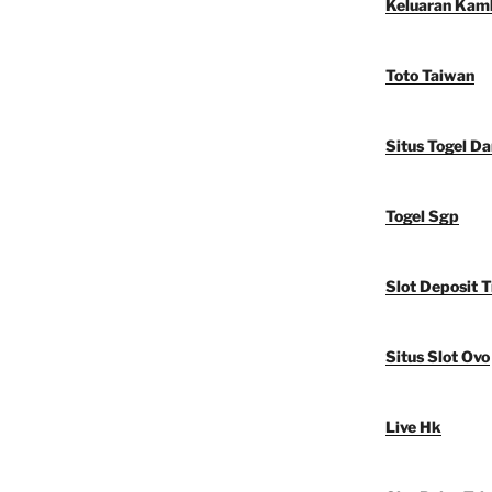
Keluaran Kam
Toto Taiwan
Situs Togel D
Togel Sgp
Slot Deposit T
Situs Slot Ovo
Live Hk