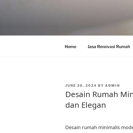
Skip
to
content
Home
Jasa Renovasi Rumah
POSTED
JUNE 26, 2024
BY
ADMIN
ON
Desain Rumah Min
dan Elegan
Desain rumah minimalis moder