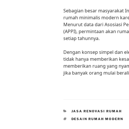
Sebagian besar masyarakat In
rumah minimalis modern kar
Menurut data dari Asosiasi
(APPI), permintaan akan rum
setiap tahunnya.
Dengan konsep simpel dan el
tidak hanya memberikan kes
memberikan ruang yang nyama
jika banyak orang mulai beral
CATEGORIES
JASA RENOVASI RUMAH
TAGS
DESAIN RUMAH MODERN