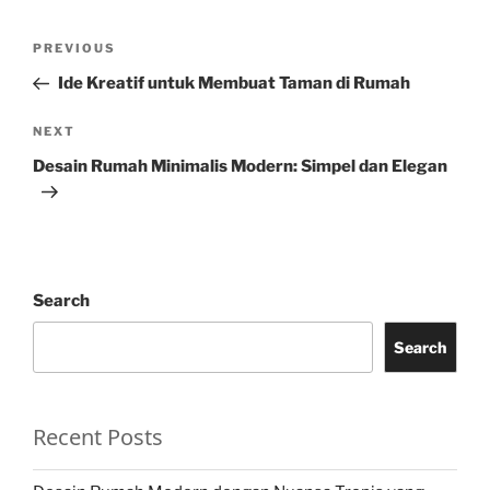
Post
Previous
PREVIOUS
navigation
Post
Ide Kreatif untuk Membuat Taman di Rumah
Next
NEXT
Post
Desain Rumah Minimalis Modern: Simpel dan Elegan
Search
Search
Recent Posts