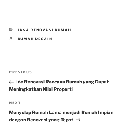
CATEGORIES
JASA RENOVASI RUMAH
TAGS
RUMAH DESAIN
Post
Previous
PREVIOUS
navigation
Post
Ide Renovasi Rencana Rumah yang Dapat
Meningkatkan Nilai Properti
Next
NEXT
Post
Menyulap Rumah Lama menjadi Rumah Impian
dengan Renovasi yang Tepat