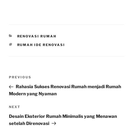
CATEGORIES
RENOVASI RUMAH
TAGS
RUMAH IDE RENOVASI
Post
Previous
PREVIOUS
navigation
Post
Rahasia Sukses Renovasi Rumah menjadi Rumah
Modern yang Nyaman
Next
NEXT
Post
Desain Eksterior Rumah Minimalis yang Menawan
setelah Direnovasi