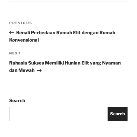
Post
Previous
PREVIOUS
navigation
Post
Kenali Perbedaan Rumah Elit dengan Rumah
Konvensional
Next
NEXT
Post
Rahasia Sukses Memiliki Hunian Elit yang Nyaman
dan Mewah
Search
Search