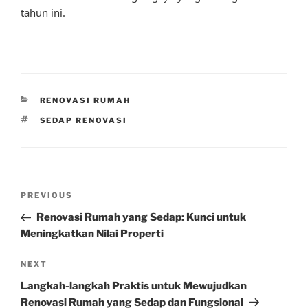
tahun ini.
CATEGORIES
RENOVASI RUMAH
TAGS
SEDAP RENOVASI
Post
Previous
PREVIOUS
navigation
Post
Renovasi Rumah yang Sedap: Kunci untuk
Meningkatkan Nilai Properti
Next
NEXT
Post
Langkah-langkah Praktis untuk Mewujudkan
Renovasi Rumah yang Sedap dan Fungsional