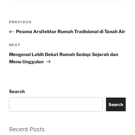
Post
Previous
PREVIOUS
navigation
Post
Pesona Arsitektur Rumah Tradisional di Tanah Air
Next
NEXT
Post
Mengenal Lebih Dekat Rumah Sedap: Sejarah dan
Menu Unggulan
Search
Search
Recent Posts