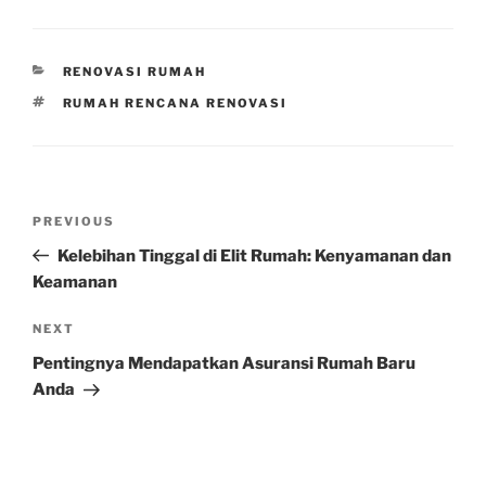
CATEGORIES
RENOVASI RUMAH
TAGS
RUMAH RENCANA RENOVASI
Post
Previous
PREVIOUS
navigation
Post
Kelebihan Tinggal di Elit Rumah: Kenyamanan dan
Keamanan
Next
NEXT
Post
Pentingnya Mendapatkan Asuransi Rumah Baru
Anda