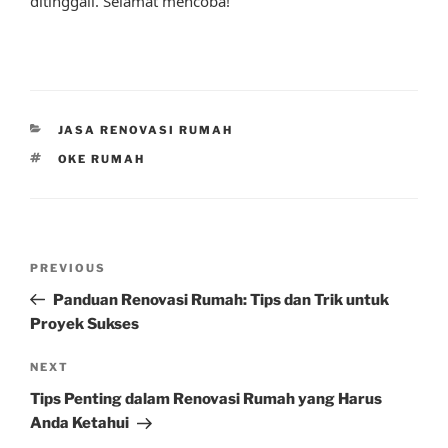
ditinggali. Selamat mencoba!
CATEGORIES
JASA RENOVASI RUMAH
TAGS
OKE RUMAH
Post
Previous
PREVIOUS
navigation
Post
Panduan Renovasi Rumah: Tips dan Trik untuk
Proyek Sukses
Next
NEXT
Post
Tips Penting dalam Renovasi Rumah yang Harus
Anda Ketahui