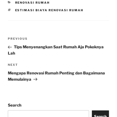
CATEGORIES
RENOVASI RUMAH
TAGS
ESTIMASI BIAYA RENOVASI RUMAH
Post
Previous
PREVIOUS
navigation
Post
Tips Menyenangkan Saat Rumah Aja Pokoknya
Lah
Next
NEXT
Post
Mengapa Renovasi Rumah Penting dan Bagaimana
Memulainya
Search
Search