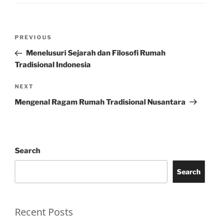
Post
Previous
PREVIOUS
navigation
Post
Menelusuri Sejarah dan Filosofi Rumah
Tradisional Indonesia
Next
NEXT
Post
Mengenal Ragam Rumah Tradisional Nusantara
Search
Search
Recent Posts