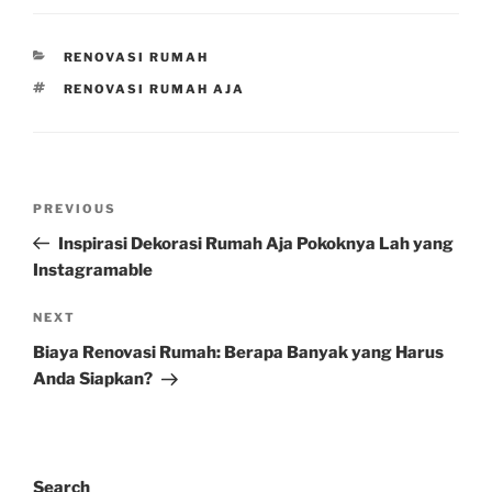
CATEGORIES
RENOVASI RUMAH
TAGS
RENOVASI RUMAH AJA
Post
Previous
PREVIOUS
navigation
Post
Inspirasi Dekorasi Rumah Aja Pokoknya Lah yang
Instagramable
Next
NEXT
Post
Biaya Renovasi Rumah: Berapa Banyak yang Harus
Anda Siapkan?
Search