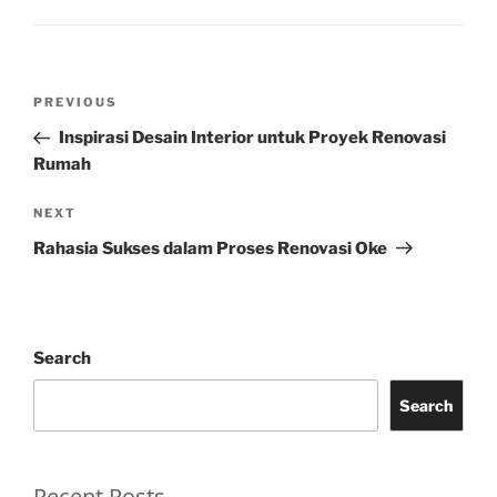
Post
Previous
PREVIOUS
navigation
Post
Inspirasi Desain Interior untuk Proyek Renovasi
Rumah
Next
NEXT
Post
Rahasia Sukses dalam Proses Renovasi Oke
Search
Search
Recent Posts