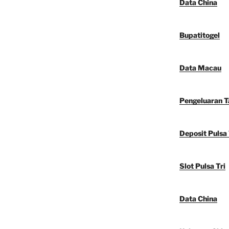
Data China
Bupatitogel
Data Macau
Pengeluaran 
Deposit Pulsa 
Slot Pulsa Tri
Data China