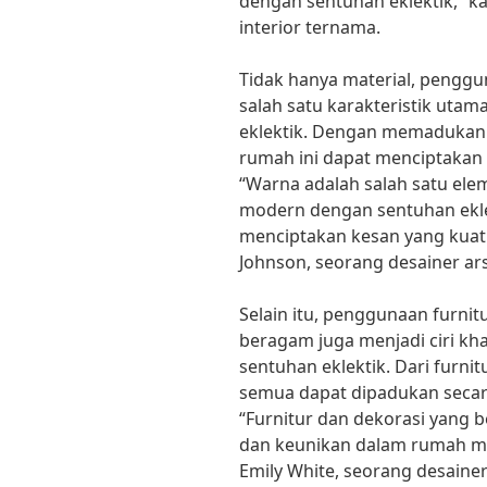
dengan sentuhan eklektik,” k
interior ternama.
Tidak hanya material, penggu
salah satu karakteristik ut
eklektik. Dengan memadukan 
rumah ini dapat menciptakan
“Warna adalah salah satu el
modern dengan sentuhan ekle
menciptakan kesan yang kuat
Johnson, seorang desainer ars
Selain itu, penggunaan furnit
beragam juga menjadi ciri k
sentuhan eklektik. Dari furni
semua dapat dipadukan secara
“Furnitur dan dekorasi yang
dan keunikan dalam rumah mo
Emily White, seorang desainer