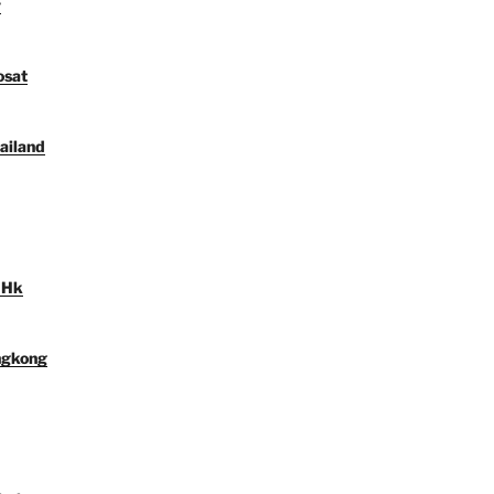
y
osat
ailand
 Hk
ngkong