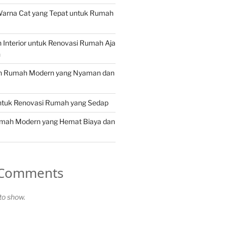
Warna Cat yang Tepat untuk Rumah
in Interior untuk Renovasi Rumah Aja
n
in Rumah Modern yang Nyaman dan
untuk Renovasi Rumah yang Sedap
umah Modern yang Hemat Biaya dan
 Comments
o show.