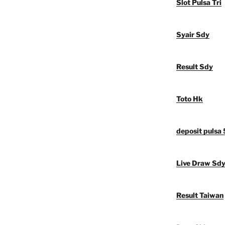
Slot Pulsa Tri
Syair Sdy
Result Sdy
Toto Hk
deposit pulsa
Live Draw Sd
Result Taiwan