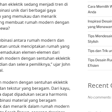
n eklektik sedang menjadi tren di
Cara Memilih 
binasi unik dari berbagai gaya
Anda
in yang memukau dan menarik
Inspirasi Desa
yang membuat rumah modern dengan
yang Menawa
mewa?
Tips Mendesa
ombinasi antara rumah modern dan
Stylish
atan untuk menciptakan rumah yang
Tips dan Trik 
 memadukan elemen-elemen dari
mah modern dengan sentuhan eklektik
Tips Desain R
an dan selera pemiliknya,” ujar John
Efisien
l.
mah modern dengan sentuhan eklektik
Recent
an tekstur yang beragam. Dari kayu,
ua dapat dipadukan secara harmonis
No comments t
binasi material yang beragam
k dan menarik dalam rumah modern