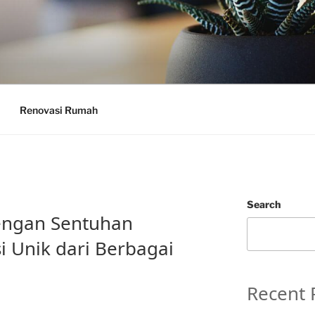
Renovasi Rumah
Search
ngan Sentuhan
i Unik dari Berbagai
Recent 