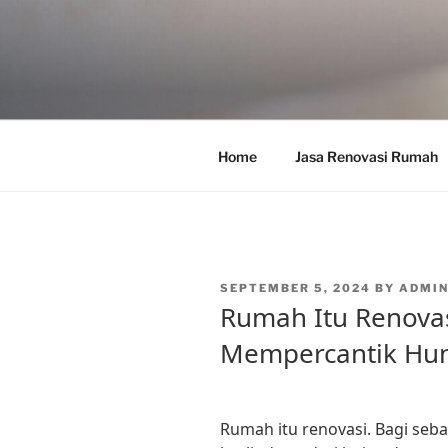
Skip
to
content
Home
Jasa Renovasi Rumah
POSTED
SEPTEMBER 5, 2024
BY
ADMI
ON
Rumah Itu Renovasi
Mempercantik Hu
Rumah itu renovasi. Bagi seb