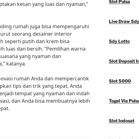
Slot Pulsa
ptakan kesan yang luas dan nyaman,”
Live Draw Sd
dinding rumah juga bisa mempengaruhi
rut seorang desainer interior
 seperti putih dan krem bisa
Sdy Lotto
ih luas dan bersih. “Pemilihan warna
 suasana yang nyaman dan
Slot Deposit I
” katanya.
enovasi rumah Anda dan mempercantik
Slot 5000
an tips dan trik yang tepat, Anda
njadi tempat yang nyaman dan indah
ovasi, dan Anda bisa membuatnya lebih
Togel Via Puls
pat.
Slot Indosat