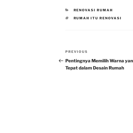
CATEGORIES
RENOVASI RUMAH
TAGS
RUMAH ITU RENOVASI
Post
Previous
PREVIOUS
navigation
Post
Pentingnya Memilih Warna ya
Tepat dalam Desain Rumah