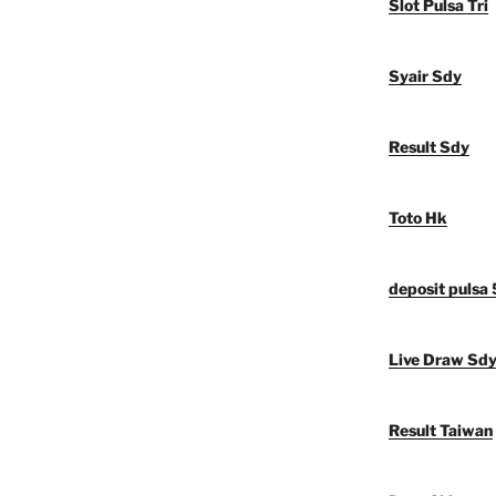
Slot Pulsa Tri
Syair Sdy
Result Sdy
Toto Hk
deposit pulsa
Live Draw Sd
Result Taiwan