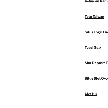
Keluaran Kam
Toto Taiwan
Situs Togel D
Togel Sgp
Slot Deposit T
Situs Slot Ovo
Live Hk