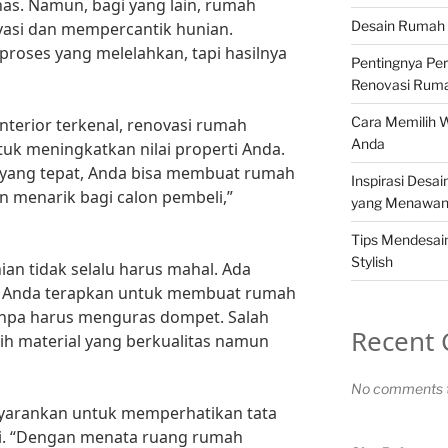
nas. Namun, bagi yang lain, rumah
Desain Rumah 
asi dan mempercantik hunian.
proses yang melelahkan, tapi hasilnya
Pentingnya Pe
Renovasi Rum
Cara Memilih 
nterior terkenal, renovasi rumah
Anda
tuk meningkatkan nilai properti Anda.
yang tepat, Anda bisa membuat rumah
Inspirasi Desa
n menarik bagi calon pembeli,”
yang Menawa
Tips Mendesa
Stylish
an tidak selalu harus mahal. Ada
isa Anda terapkan untuk membuat rumah
tanpa harus menguras dompet. Salah
Recent
ih material yang berkualitas namun
No comments t
nyarankan untuk memperhatikan tata
i. “Dengan menata ruang rumah