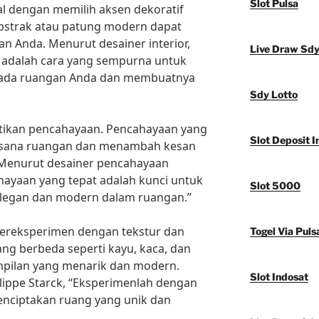
Slot Pulsa
 dengan memilih aksen dekoratif
 abstrak atau patung modern dapat
n Anda. Menurut desainer interior,
Live Draw Sd
f adalah cara yang sempurna untuk
ada ruangan Anda dan membuatnya
Sdy Lotto
tikan pencahayaan. Pencahayaan yang
Slot Deposit I
asana ruangan dan menambah kesan
. Menurut desainer pencahayaan
ahayaan yang tepat adalah kunci untuk
Slot 5000
legan dan modern dalam ruangan.”
 bereksperimen dengan tekstur dan
Togel Via Puls
ang berbeda seperti kayu, kaca, dan
pilan yang menarik dan modern.
Slot Indosat
ilippe Starck, “Eksperimenlah dengan
enciptakan ruang yang unik dan