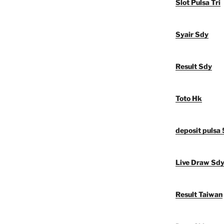
Slot Pulsa Tri
Syair Sdy
Result Sdy
Toto Hk
deposit pulsa
Live Draw Sd
Result Taiwan