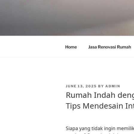
Skip
to
content
Home
Jasa Renovasi Rumah
POSTED
JUNE 13, 2025
BY
ADMIN
ON
Rumah Indah den
Tips Mendesain In
Siapa yang tidak ingin memil