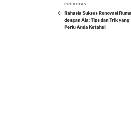
Post
Previous
PREVIOUS
navigation
Post
Rahasia Sukses Renovasi Rum
dengan Aja: Tips dan Trik yang
Perlu Anda Ketahui