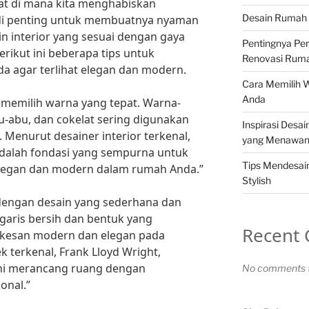
t di mana kita menghabiskan
Desain Rumah 
jadi penting untuk membuatnya nyaman
 interior yang sesuai dengan gaya
Pentingnya Pe
rikut ini beberapa tips untuk
Renovasi Rum
a agar terlihat elegan dan modern.
Cara Memilih 
Anda
 memilih warna yang tepat. Warna-
bu-abu, dan cokelat sering digunakan
Inspirasi Desa
 Menurut desainer interior terkenal,
yang Menawa
adalah fondasi yang sempurna untuk
Tips Mendesa
legan dan modern dalam rumah Anda.”
Stylish
n dengan desain yang sederhana dan
garis bersih dan bentuk yang
Recent
kesan modern dan elegan pada
 terkenal, Frank Lloyd Wright,
eni merancang ruang dengan
No comments t
onal.”