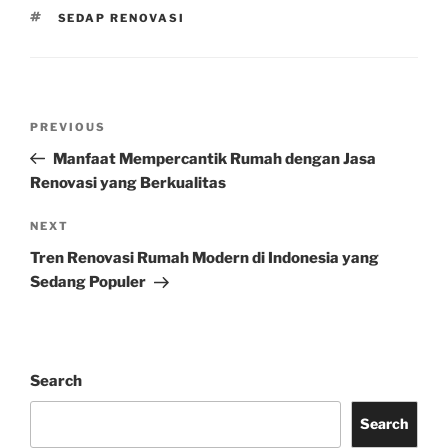
TAGS
SEDAP RENOVASI
Post
Previous
PREVIOUS
navigation
Post
Manfaat Mempercantik Rumah dengan Jasa
Renovasi yang Berkualitas
Next
NEXT
Post
Tren Renovasi Rumah Modern di Indonesia yang
Sedang Populer
Search
Search