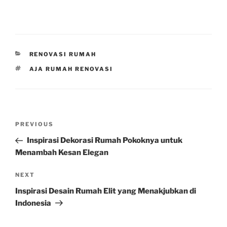
CATEGORIES
RENOVASI RUMAH
TAGS
AJA RUMAH RENOVASI
Post
Previous
PREVIOUS
navigation
Post
Inspirasi Dekorasi Rumah Pokoknya untuk
Menambah Kesan Elegan
Next
NEXT
Post
Inspirasi Desain Rumah Elit yang Menakjubkan di
Indonesia