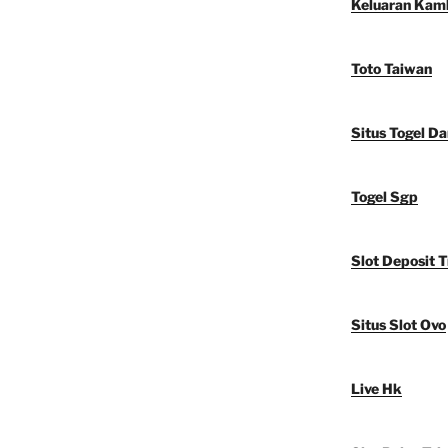
Keluaran Kam
Toto Taiwan
Situs Togel D
Togel Sgp
Slot Deposit T
Situs Slot Ovo
Live Hk