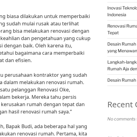
Inovasi Teknol
Indonesia
ang biasa dilakukan untuk memperbaiki
 sudah mulai rusak atau terlihat
Renovasi Ruma
rang bisa melakukan renovasi dengan
Tepat
n keahlian dan pengetahuan yang cukup
Desain Rumah 
i dengan baik. Oleh karena itu,
yang Menawa
getahui bagaimana cara memperbaiki
 dan efisien.
Langkah-langk
Rumah Aja den
tu perusahaan kontraktor yang sudah
Desain Rumah 
nya dalam melakukan renovasi rumah.
satu pelanggan Renovasi Oke,
alam bekerja. Mereka tahu persis
Recent
 kerusakan rumah dengan tepat dan
gan hasil renovasi rumah saya.”
No comments t
, Bapak Budi, ada beberapa hal yang
akukan renovasi rumah. Pertama, kita