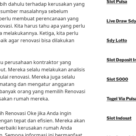
Slot Pulsa
lebih dahulu terhadap kerusakan yang
hu sumber masalahnya sebelum
 perlu membuat perencanaan yang
Live Draw Sd
asi. Kita harus tahu apa yang perlu
 melakukannya. Ketiga, kita perlu
ik agar renovasi bisa dilakukan
Sdy Lotto
Slot Deposit I
tu perusahaan kontraktor yang
ut. Mereka selalu melakukan analisis
lai renovasi. Mereka juga selalu
Slot 5000
matang dan mengatur anggaran
 banyak orang yang memilih Renovasi
sakan rumah mereka.
Togel Via Puls
ih Renovasi Oke jika Anda ingin
Slot Indosat
ngan tepat dan efisien. Mereka akan
rbaiki kerusakan rumah Anda
. Semoga informasi ini bermanfaat