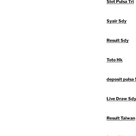
Slot Pulsa Tri
Syair Sdy
Result Sdy
Toto Hk
deposit pulsa
Live Draw Sd
Result Taiwan