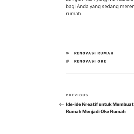
bagi Anda yang sedang mere
rumah.
CATEGORIES
RENOVASI RUMAH
TAGS
RENOVASI OKE
Post
Previous
PREVIOUS
navigation
Post
Ide-ide Kreatif untuk Membuat
Rumah Menjadi Oke Rumah