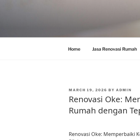
Skip
to
content
Home
Jasa Renovasi Rumah
POSTED
MARCH 19, 2026
BY
ADMIN
ON
Renovasi Oke: Me
Rumah dengan Tep
Renovasi Oke: Memperbaiki 