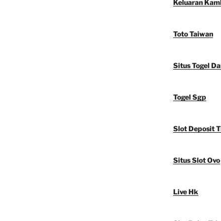
Keluaran Kam
Toto Taiwan
Situs Togel D
Togel Sgp
Slot Deposit T
Situs Slot Ovo
Live Hk