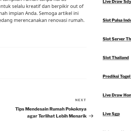
Live Draw Sd
tuk selalu kreatif dan berpikir out of
ah impian Anda. Semoga artikel ini
sedang merencanakan renovasi rumah.
Slot Pulsa Ind
Slot Server Th
Slot Thailand
Prediksi Togel
Live Draw Ho
NEXT
Next
Post
Tips Mendesain Rumah Pokoknya
Live Sgp
agar Terlihat Lebih Menarik