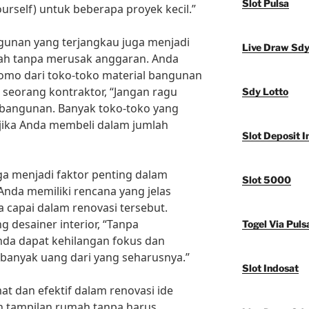
Slot Pulsa
urself) untuk beberapa proyek kecil.”
ngunan yang terjangkau juga menjadi
Live Draw Sd
mah tanpa merusak anggaran. Anda
omo dari toko-toko material bangunan
 seorang kontraktor, “Jangan ragu
Sdy Lotto
bangunan. Banyak toko-toko yang
jika Anda membeli dalam jumlah
Slot Deposit I
a menjadi faktor penting dalam
Slot 5000
Anda memiliki rencana yang jelas
 capai dalam renovasi tersebut.
 desainer interior, “Tanpa
Togel Via Puls
da dapat kehilangan fokus dan
banyak uang dari yang seharusnya.”
Slot Indosat
 dan efektif dalam renovasi ide
 tampilan rumah tanpa harus