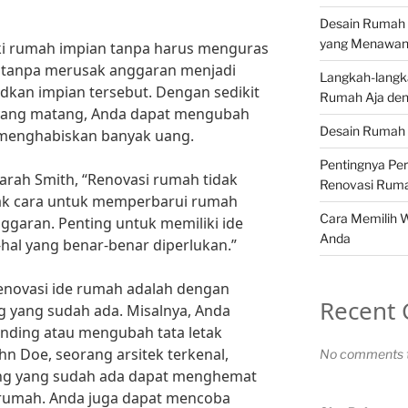
Desain Rumah 
yang Menawa
iki rumah impian tanpa harus menguras
 tanpa merusak anggaran menjadi
Langkah-langk
dkan impian tersebut. Dengan sedikit
Rumah Aja den
 yang matang, Anda dapat mengubah
Desain Rumah 
 menghabiskan banyak uang.
Pentingnya Pe
 Sarah Smith, “Renovasi rumah tidak
Renovasi Rum
yak cara untuk memperbarui rumah
Cara Memilih 
garan. Penting untuk memiliki ide
Anda
-hal yang benar-benar diperlukan.”
renovasi ide rumah adalah dengan
Recent
yang sudah ada. Misalnya, Anda
nding atau mengubah tata letak
hn Doe, seorang arsitek terkenal,
No comments t
ng yang sudah ada dapat menghemat
 rumah. Anda juga dapat mencoba