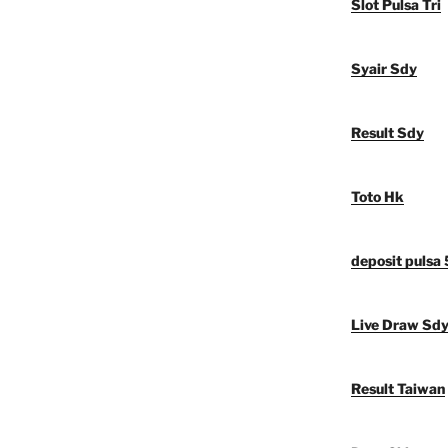
Slot Pulsa Tri
Syair Sdy
Result Sdy
Toto Hk
deposit pulsa
Live Draw Sd
Result Taiwan