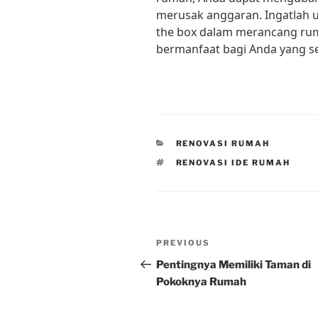
merusak anggaran. Ingatlah un
the box dalam merancang rum
bermanfaat bagi Anda yang 
CATEGORIES
RENOVASI RUMAH
TAGS
RENOVASI IDE RUMAH
Post
Previous
PREVIOUS
navigation
Post
Pentingnya Memiliki Taman di
Pokoknya Rumah