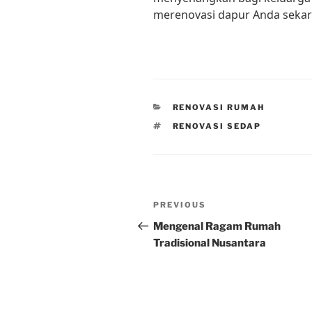
merenovasi dapur Anda sekar
CATEGORIES
RENOVASI RUMAH
TAGS
RENOVASI SEDAP
Post
Previous
PREVIOUS
navigation
Post
Mengenal Ragam Rumah
Tradisional Nusantara