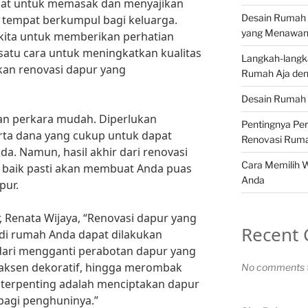
mpat untuk memasak dan menyajikan
Desain Rumah 
 tempat berkumpul bagi keluarga.
yang Menawa
i kita untuk memberikan perhatian
 satu cara untuk meningkatkan kualitas
Langkah-langk
an renovasi dapur yang
Rumah Aja den
Desain Rumah 
n perkara mudah. Diperlukan
Pentingnya Pe
ta dana yang cukup untuk dapat
Renovasi Rum
a. Namun, hasil akhir dari renovasi
Cara Memilih 
 baik pasti akan membuat Anda puas
Anda
pur.
, Renata Wijaya, “Renovasi dapur yang
Recent
i rumah Anda dapat dilakukan
dari mengganti perabotan dapur yang
ksen dekoratif, hingga merombak
No comments t
g terpenting adalah menciptakan dapur
bagi penghuninya.”