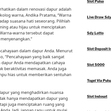
Slot Pulsa
erhatikan dalam renovasi dapur adalah
ikolog warna, Andika Pratama, “Warna
Live Draw Sd
dap suasana hati seseorang. Pilihlah
ning atau hijau untuk menciptakan
 Warna-warna tersebut dapat
Sdy Lotto
 menyenangkan.”
Slot Deposit I
pencahayaan dalam dapur Anda. Menurut
so, “Pencahayaan yang baik sangat
an dapur Anda mendapatkan cahaya
Slot 5000
k beraktivitas memasak. Anda juga
pu hias untuk memberikan sentuhan
Togel Via Puls
dapur yang menghadirkan nuansa
Slot Indosat
idak hanya mendapatkan dapur yang
tetapi juga menciptakan ruang yang
nda. Jadi, jangan ragu untuk mulai