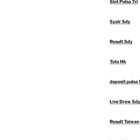
Slot Pulsa Tri
Syair Sdy
Result Sdy
Toto Hk
deposit pulsa
Live Draw Sd
Result Taiwan