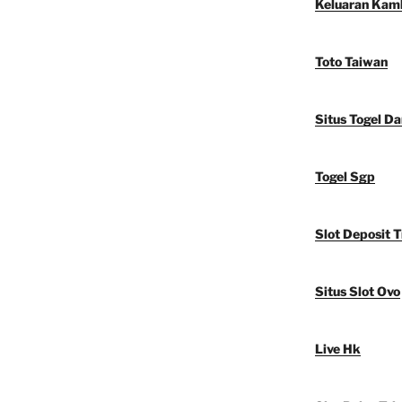
Keluaran Kam
Toto Taiwan
Situs Togel D
Togel Sgp
Slot Deposit T
Situs Slot Ovo
Live Hk