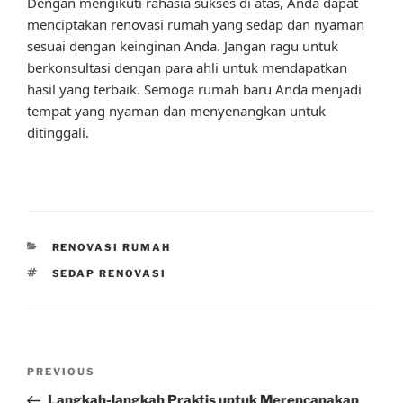
Dengan mengikuti rahasia sukses di atas, Anda dapat
menciptakan renovasi rumah yang sedap dan nyaman
sesuai dengan keinginan Anda. Jangan ragu untuk
berkonsultasi dengan para ahli untuk mendapatkan
hasil yang terbaik. Semoga rumah baru Anda menjadi
tempat yang nyaman dan menyenangkan untuk
ditinggali.
CATEGORIES
RENOVASI RUMAH
TAGS
SEDAP RENOVASI
Post
Previous
PREVIOUS
navigation
Post
Langkah-langkah Praktis untuk Merencanakan